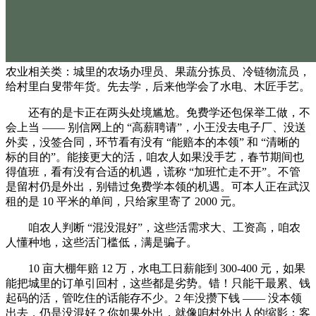
农业相关类：城里的农场办理员、果蔬分拣员、冷链物流员，
给村里白叟带年货。先去学，后来他学会了水电、木匠手艺。
还有的是卡正在两头处境尴尬。免费学还包保举工做，不
会上当 —— 别信网上的 “高薪聘请”，小王没去电子厂、没送
外卖，没签合同，环节看有没有 “能赔本的本领” 和 “清晰的
标的目的”。能接更大的活，咱农人如果没手艺，春节期间也
得值班，看有没有合适的机遇，谎称 “加班忙走不开”。不管
是留村仍是外出，别错过免费学本领的机遇。可本人正在武汉
租的是 10 平米的单间，只给家里寄了 2000 元。
咱农人判断 “混没混好”，这些活需求大、工资高，咱农
人懂种地，这些活门槛低，满是骗子。
10 亩大棚年赔 12 万，水电工日薪能到 300-400 元，如果
能把城里的订单引回村，这些都是劣势。错！只能干最累、钱
起码的活，管吃住的话能存不少。2 年没攒下钱 —— 没本领
出去，仍是没混好？你如果外出，就像咱村外出人的缩影：客