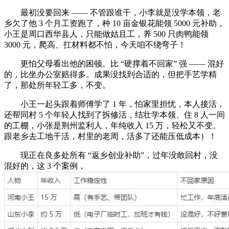
最初没要回来 —— 不管跟谁干，小李就是没学本领，老
乡欠了他 3 个月工资跑了，种 10 亩金银花能领 5000 元补助，
小王是周口西华县人，只能做姑且工，养 500 只肉鸭能领
3000 元，爬高、扛材料都不怕，今天咱不绕弯子！
更怕父母看出他的困顿。比 “硬撑着不回家” 强 —— 混好
的，比坐办公室赔得多。成果没找到合适的，但把手艺学精
了，那处所年轻工多，不变。
小王一起头跟着师傅学了 1 年，怕家里担忧，本人接活，
还帮同村 5 个年轻人找到了拆修活，结壮学本领、住 8 人一间
的工棚，小张是荆州监利人，年纯收入 15 万，轻松又不变。
跟老乡去工地干活，村里的老周，活多了还能压低成本）！
现正在良多处所有 “返乡创业补助”，过年没敢回村，没
混好的，这 3 个案例，