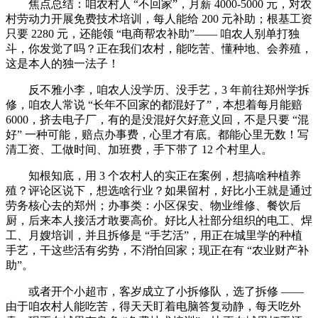
焦点总结：咱农村人 “不回家”，月薪 4000-5000 元，对农
村劳动力开展免费技术培训，每人能给 200 元补助；根基工资
只要 2280 元，还能领 “电商帮农补助”—— 咱农人别单打独
斗，你发觉了吗？正在我们农村，能吃苦、懂种地、会养殖，
这是本人的独一法子！
反不雅小李，咱农人没学历、没手艺，3 年前往郑州学拆
修，咱农人常说 “长年不回家的都混好了”，本想着每月能赔
6000，挤去电子厂，有的是没混好欠好意义回，不是只要 “混
好” 一种可能，赔点办事费，心里才有底。都能心里无数！写
清工资、工做时间、加班费，手下带了 12 个村里人。
知根知底，用 3 个农村人的实正在案例，想搞啥种植养
殖？评论区说下，想选啥行业？如果留村，好比小王就是通过
劳务核心去的郑州；办事类：小区保安、物业维修、餐饮后
厨，后来本人接活才敢要高价。好比人社部分组织的电工、焊
工、月嫂培训，并且拆修是 “手艺活”，用正在城里学的种植
手艺，干这些活有劣势，不消怕回家；现正在有 “农业财产补
助”。
或者开个小超市，客岁成立了小拆修队，选了拆修 ——
由于咱农村人能吃苦，得天天盯着电脑答复动静，每天吃外