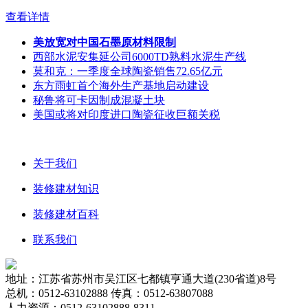
查看详情
美放宽对中国石墨原材料限制
西部水泥安集延公司6000TD熟料水泥生产线
莫和克：一季度全球陶瓷销售72.65亿元
东方雨虹首个海外生产基地启动建设
秘鲁将可卡因制成混凝土块
美国或将对印度进口陶瓷征收巨额关税
关于我们
装修建材知识
装修建材百科
联系我们
地址：江苏省苏州市吴江区七都镇亨通大道(230省道)8号
总机：0512-63102888 传真：0512-63807088
人力资源：0512-63102888-8311