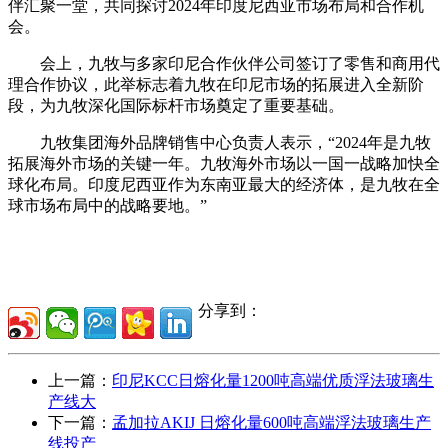
伴汇聚一堂，共同探讨2024年印度尼西亚市场布局和合作机
会。
会上，九牧与多家印尼合作伙伴公司签订了零售和商用代
理合作协议，此举标志着九牧在印尼市场的拓展进入全新阶
段，为九牧深化国际标杆市场奠定了重要基础。
九牧集团海外品牌销售中心负责人表示，“2024年是九牧
拓展海外市场的关键一年。九牧海外市场以一国一战略加快全
球化布局。印度尼西亚作为东南亚最大的经济体，是九牧在全
球市场布局中的战略要地。”
分享到：
上一篇：
印尼KCC日熔化量1200吨高端优质浮法玻璃生
产线大
下一篇：
孟加拉AKIJ 日熔化量600吨高端浮法玻璃生产
线投产