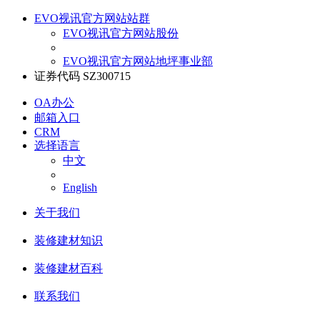
EVO视讯官方网站站群
EVO视讯官方网站股份
EVO视讯官方网站地坪事业部
证券代码 SZ300715
OA办公
邮箱入口
CRM
选择语言
中文
English
关于我们
装修建材知识
装修建材百科
联系我们