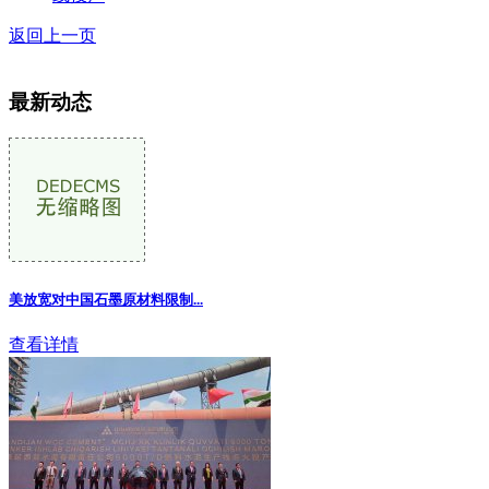
返回上一页
最新动态
美放宽对中国石墨原材料限制
...
查看详情