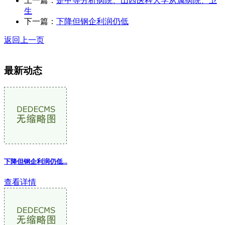
上一篇：
是甲等分析病院、山西医科大学从属病院、卫
生
下一篇：
下降但钢企利润仍低
返回上一页
最新动态
下降但钢企利润仍低...
查看详情