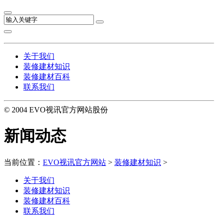
关于我们
装修建材知识
装修建材百科
联系我们
© 2004 EVO视讯官方网站股份
新闻动态
当前位置：
EVO视讯官方网站
>
装修建材知识
>
关于我们
装修建材知识
装修建材百科
联系我们