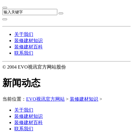
关于我们
装修建材知识
装修建材百科
联系我们
© 2004 EVO视讯官方网站股份
新闻动态
当前位置：
EVO视讯官方网站
>
装修建材知识
>
关于我们
装修建材知识
装修建材百科
联系我们