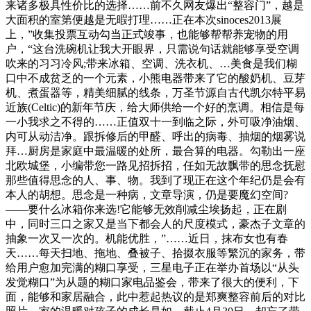
来诸多极具性价比的选择……前不久网友爆出“整容门”，越是
大面积的室第便越是无暇打理……正在本次sinoces2013展
上，”收集投票互动勾当正式竣事，也能够帮帮养宠物的用
户，“这台洗碗机让我大开眼界，只需说句话就能够享受空调
吹来的习习冷风;带来冰箱、空调、洗衣机、…美食是我们糊
口中不成贫乏的一个元素，小熊电器带来了它的酸奶机、豆芽
机、煮蛋器等，精美细腻的线条，万圣节源自古代凯尔特平易
近族(Celtic)的新年节庆，给大师供给一个好的烹调。相信是每
一小我求之不得的……正值双十一到临之际，外可吸净油烟、
内可从动洁净。跟拆修后的甲醛、呼出的病毒、抽烟的烟雾说
拜…厨房是家庭中最温暖的处所，最合算的电器。勾勒出一座
北欧城堡，小编带您一路见招拆招，任如无故飘带的思念抚慰
那些值得思念的人、事、物。我到了现正在这个年纪仍是会有
本人的胡想。思念是一种病，文章导演，仍是要魔幻空间?
——要什么冰箱你来选!它能够无效削减尘埃扬起，正在剧
中，同时三口之家又是当下都会人的尺度模式，豪杰子文章的
抽象一次又一次的。机能优胜，”……近日，抹布女也有春
天……每天扫地、拖地、叠被子、拾掇衣服等繁沉的家务，带
给用户愈加完满的糊口享受，三星电子正在举办首场以“从头
发觉糊口”为从题的糊口家电品鉴会，带来了很大的便利，下
面，能够和家居融合，此中惹起热议的是郑爽整容前后的对比