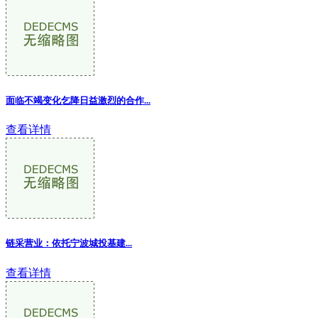
面临不竭变化乞降日益激烈的合作...
查看详情
链采营业：依托宁波城投基建...
查看详情