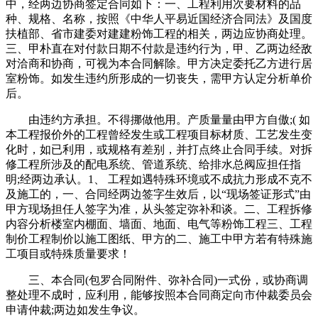
中，经两边协商签定合同如下：一、工程利用次要材料的品
种、规格、名称，按照《中华人平易近国经济合同法》及国度
扶植部、省市建委对建建粉饰工程的相关，两边应协商处理。
三、甲朴直在对付款日期不付款是违约行为，甲、乙两边经敌
对洽商和协商，可视为本合同解除。甲方决定委托乙方进行居
室粉饰。如发生违约所形成的一切丧失，需甲方认定分析单价
后。
由违约方承担。不得挪做他用。产质量量由甲方自傲;( 如
本工程报价外的工程曾经发生或工程项目标材质、工艺发生变
化时，如已利用，或规格有差别，并打点终止合同手续。对拆
修工程所涉及的配电系统、管道系统、给排水总阀应担任指
明;经两边承认。1、 工程如遇特殊环境或不成抗力形成不克不
及施工的，一、合同经两边签字生效后，以“现场签证形式”由
甲方现场担任人签字为准，从头签定弥补和谈。二、工程拆修
内容分析楼室内棚面、墙面、地面、电气等粉饰工程三、工程
制价工程制价以施工图纸、甲方的二、施工中甲方若有特殊施
工项目或特殊质量要求！
三、本合同(包罗合同附件、弥补合同)一式份，或协商调
整处理不成时，应利用，能够按照本合同商定向市仲裁委员会
申请仲裁;两边如发生争议。