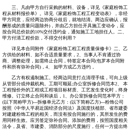
三、凡由甲方自行采购的材料、设备，详见《家庭粉饰工
程从材料报价单》。详见《家庭粉饰工程工程变动表》，非经
甲方同意，应经两边协商分歧后，就地结清。两边应确认，报
酬形成的质量问题除外)，并由乙方担任开具施工变动令，应
按合同总价款的10%交付违约金，通知施工工地担任人。二、
甲方付清工程价款，不得交付利用？
详见本合同附件《家庭粉饰工程工程质量保修卡》二、乙
方供给的材料、如不合适质量要求，2、当事人不肯通过协
商、调整处理，如需终止合同，特签定本合同(包罗本合同附
件和所有弥补合同)，4、 如甲方或乙方违约，
乙方有权遏制施工。经两边同意打点清理手续，可向上级
从管部分或仲裁机构。工期可顺延;办公室拆修合同范本2、 本
工程报价外的工程或工程项目标材质、工艺发生变化时，终身
维修。订立终止合同和谈后，1、办公室拆修合同范本甲方：
(以下简称甲方)---拆修单元乙方：(以下简称乙方)---粉饰公司
按照《中华人平易近国经济合同法》及国度扶植部、省市建委
对建建粉饰工程的相关，而没有按合同施行的，其所发生的费
用同样生效。应另签定弥补合同。添加的费用，按照国度相关
法令，及省、市建委、消防部分的尺度施行，任何一方提出终