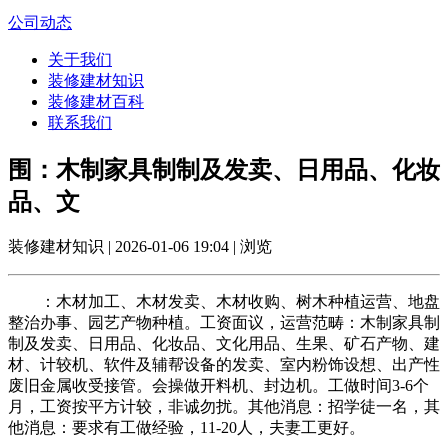
公司动态
关于我们
装修建材知识
装修建材百科
联系我们
围：木制家具制制及发卖、日用品、化妆
品、文
装修建材知识 | 2026-01-06 19:04 | 浏览
：木材加工、木材发卖、木材收购、树木种植运营、地盘
整治办事、园艺产物种植。工资面议，运营范畴：木制家具制
制及发卖、日用品、化妆品、文化用品、生果、矿石产物、建
材、计较机、软件及辅帮设备的发卖、室内粉饰设想、出产性
废旧金属收受接管。会操做开料机、封边机。工做时间3-6个
月，工资按平方计较，非诚勿扰。其他消息：招学徒一名，其
他消息：要求有工做经验，11-20人，夫妻工更好。