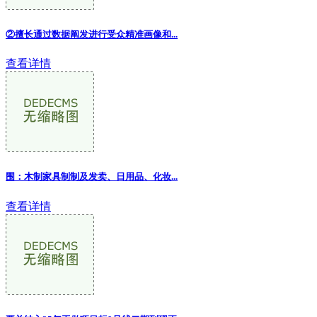
②擅长通过数据阐发进行受众精准画像和...
查看详情
围：木制家具制制及发卖、日用品、化妆...
查看详情