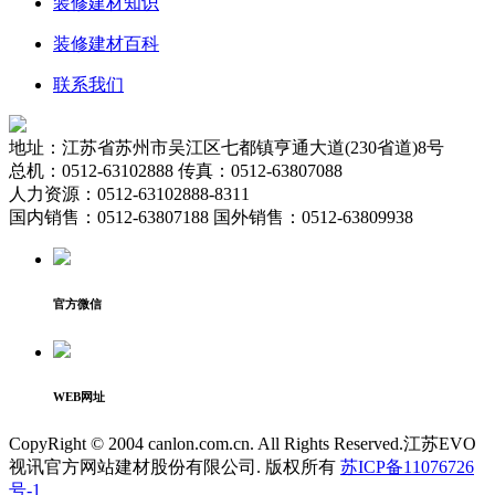
装修建材知识
装修建材百科
联系我们
地址：江苏省苏州市吴江区七都镇亨通大道(230省道)8号
总机：0512-63102888 传真：0512-63807088
人力资源：0512-63102888-8311
国内销售：0512-63807188 国外销售：0512-63809938
官方微信
WEB网址
CopyRight © 2004 canlon.com.cn. All Rights Reserved.江苏EVO
视讯官方网站建材股份有限公司. 版权所有
苏ICP备11076726
号-1