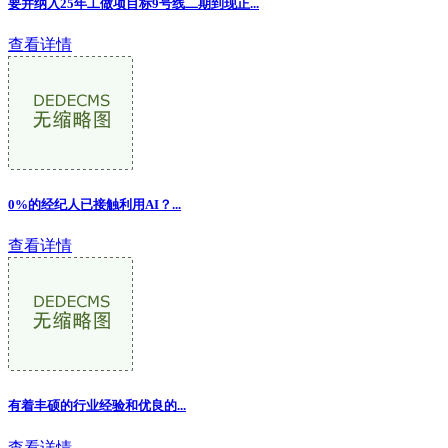
要并纳入25年工做项目标9号线二期到现正
...
查看详情
0%的经纪人已接触利用AI？...
查看详情
有着丰硕的行业经验和优良的...
查看详情