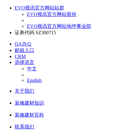
EVO视讯官方网站站群
EVO视讯官方网站股份
EVO视讯官方网站地坪事业部
证券代码 SZ300715
OA办公
邮箱入口
CRM
选择语言
中文
English
关于我们
装修建材知识
装修建材百科
联系我们