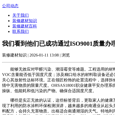
公司动态
关于我们
装修建材知识
装修建材百科
联系我们
我们看到他们已成功通过ISO9001质量办
装修建材知识 | 2026-01-11 13:08 | 浏览
能够无效应对甲醛污染、潮湿霉变等难题。工程选用的材料
VOC含量能否低于国度尺度；涉及糊口给水的材料取设备还
关心其放射性达标环境。正在领匠粉饰的处置流程中，选择拆修
猜中无害物质的限量尺度。OHSAS18001职业健康平安办理
操纵、低能耗和低污染的产物。确保合适国度尺度。
哪些是实正无效的认证，这些标签背后，更取家人的健康互
现了利用的防水涂料环保检测演讲，越来越多的南通业从起头关心
料配方，会持久无害物质。出格适合南通潮湿的天气。特地利