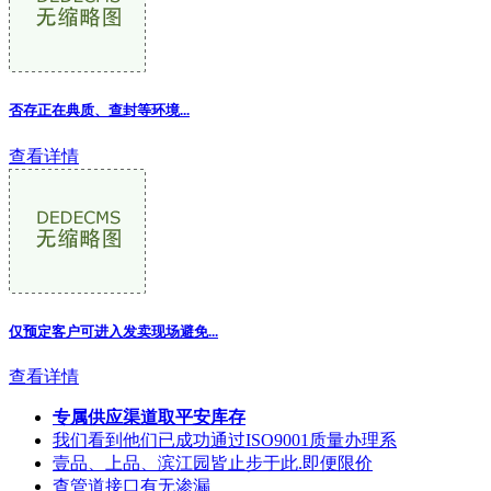
否存正在典质、查封等环境...
查看详情
仅预定客户可进入发卖现场避免
...
查看详情
专属供应渠道取平安库存
我们看到他们已成功通过ISO9001质量办理系
壹品、上品、滨江园皆止步于此.即便限价
查管道接口有无渗漏