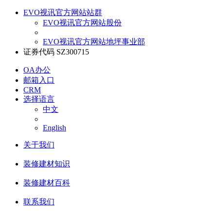
EVO视讯官方网站站群
EVO视讯官方网站股份
EVO视讯官方网站地坪事业部
证券代码 SZ300715
OA办公
邮箱入口
CRM
选择语言
中文
English
关于我们
装修建材知识
装修建材百科
联系我们