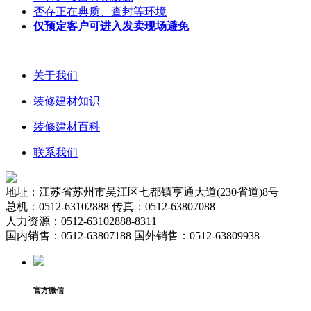
否存正在典质、查封等环境
仅预定客户可进入发卖现场避免
关于我们
装修建材知识
装修建材百科
联系我们
地址：江苏省苏州市吴江区七都镇亨通大道(230省道)8号
总机：0512-63102888 传真：0512-63807088
人力资源：0512-63102888-8311
国内销售：0512-63807188 国外销售：0512-63809938
官方微信