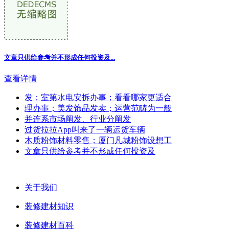
文章只供给参考并不形成任何投资及...
查看详情
发；室第水电安拆办事；看看哪家更适合
理办事；美发饰品发卖；运营范畴为一般
并连系市场阐发、行业分阐发
过货拉拉App叫来了一辆运货车辆
木质粉饰材料零售；厦门凡城粉饰设想工
文章只供给参考并不形成任何投资及
关于我们
装修建材知识
装修建材百科