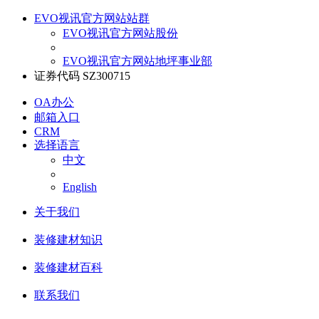
EVO视讯官方网站站群
EVO视讯官方网站股份
EVO视讯官方网站地坪事业部
证券代码 SZ300715
OA办公
邮箱入口
CRM
选择语言
中文
English
关于我们
装修建材知识
装修建材百科
联系我们