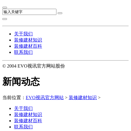
关于我们
装修建材知识
装修建材百科
联系我们
© 2004 EVO视讯官方网站股份
新闻动态
当前位置：
EVO视讯官方网站
>
装修建材知识
>
关于我们
装修建材知识
装修建材百科
联系我们