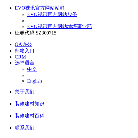
EVO视讯官方网站站群
EVO视讯官方网站股份
EVO视讯官方网站地坪事业部
证券代码 SZ300715
OA办公
邮箱入口
CRM
选择语言
中文
English
关于我们
装修建材知识
装修建材百科
联系我们