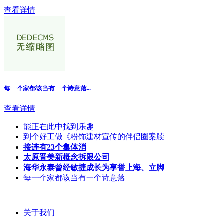
查看详情
每一个家都该当有一个诗意落...
查看详情
能正在此中找到乐趣
到个好工做《粉饰建材宣传的伴侣圈案牍
接连有23个集体消
太原晋美新概念拆限公司
海华永泰曾经敏捷成长为享誉上海、立脚
每一个家都该当有一个诗意落
关于我们