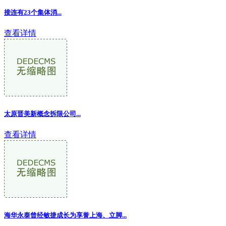
接连有23个集体消
...
查看详情
太原晋美新概念拆限公司
...
查看详情
海华永泰曾经敏捷成长为享誉上海、立脚
...