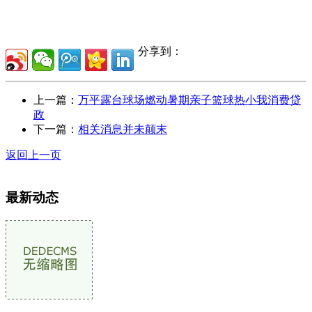
分享到：
上一篇：
万平露台球场燃动暑期亲子篮球热小我消费贷
政
下一篇：
相关消息并未颠末
返回上一页
最新动态