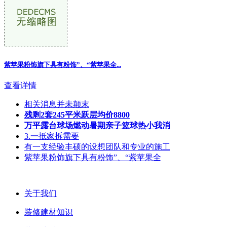
紫苹果粉饰旗下具有粉饰”、“紫苹果全...
查看详情
相关消息并未颠末
残剩2套245平米跃层均价8800
万平露台球场燃动暑期亲子篮球热小我消
3.一抵家拆需要
有一支经验丰硕的设想团队和专业的施工
紫苹果粉饰旗下具有粉饰”、“紫苹果全
关于我们
装修建材知识