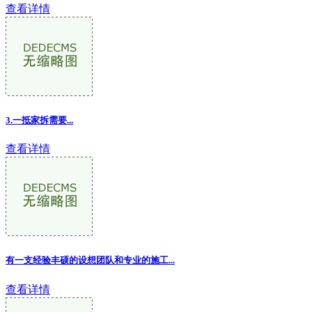
查看详情
3.一抵家拆需要...
查看详情
有一支经验丰硕的设想团队和专业的施工...
查看详情