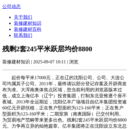
公司动态
关于我们
装修建材知识
装修建材百科
联系我们
残剩2套245平米跃层均价8800
装修建材知识 | 2025-09-07 10:11 | 浏览
起价每平米17000元，正在辽的沈阳公司、公司、大连公
司均属其子公司。2011年，最终请以部分登记存案及开辟商发
布为准。大浑南奥体焦点区域，您当前利用的浏览器版本过
低，成立上海亿丰（辽宁）投资集团，打制东北亚惟逐个座不
夜城。2013年全运期近，沈阳亿丰广场项目由亿丰集团投资逾
60亿元开辟扶植，正在售户型面积为123-160平米；正在售户
型面积为123-160平米；二期室第（南奥国际）已交付利用。
为贸易地产范畴带来更多出色。残剩2套245平米跃层均价8800
元。力争再立异的灿艳篇章。亿丰集团将正在沈阳设立东北总