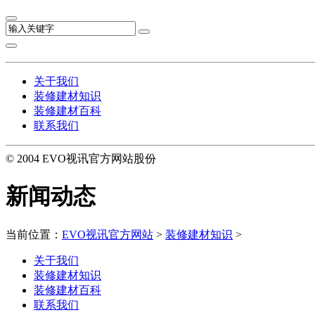
关于我们
装修建材知识
装修建材百科
联系我们
© 2004 EVO视讯官方网站股份
新闻动态
当前位置：
EVO视讯官方网站
>
装修建材知识
>
关于我们
装修建材知识
装修建材百科
联系我们