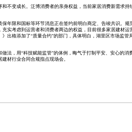
和不变成长。泛博消费者的亲身权益，当前家居消费新需求持续
保年限和国标等环节消息正在签约前明白商定、告竣共识。规范
，充实考虑到运营者和消费者两边的权益，目前很多家居建材运营
）》出格添加了“质量合约”的部门，具体明白，湖里区市场监管
法，用“科技赋能监管”的体例，晦气于打制平安、安心的消费
居建材行业合同合规指点现场会。