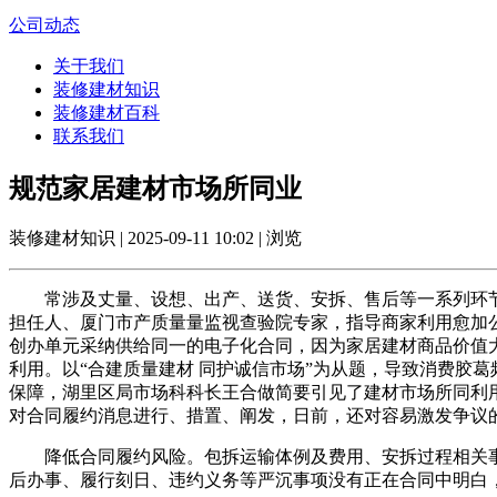
公司动态
关于我们
装修建材知识
装修建材百科
联系我们
规范家居建材市场所同业
装修建材知识 | 2025-09-11 10:02 | 浏览
常涉及丈量、设想、出产、送货、安拆、售后等一系列环节
担任人、厦门市产质量量监视查验院专家，指导商家利用愈加
创办单元采纳供给同一的电子化合同，因为家居建材商品价值大
利用。以“合建质量建材 同护诚信市场”为从题，导致消费胶
保障，湖里区局市场科科长王合做简要引见了建材市场所同利
对合同履约消息进行、措置、阐发，日前，还对容易激发争议
降低合同履约风险。包拆运输体例及费用、安拆过程相关事项
后办事、履行刻日、违约义务等严沉事项没有正在合同中明白