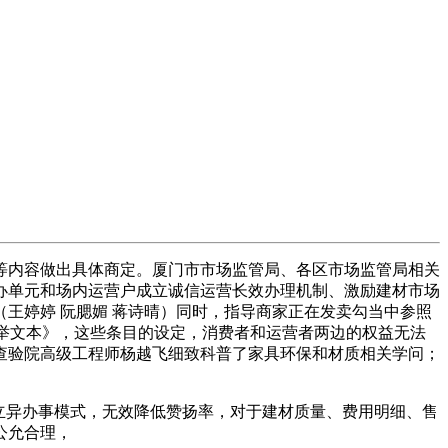
内容做出具体商定。厦门市市场监管局、各区市场监管局相关
办单元和场内运营户成立诚信运营长效办理机制、激励建材市场
王婷婷 阮腮媚 蒋诗晴）同时，指导商家正在发卖勾当中参照
保举文本》，这些条目的设定，消费者和运营者两边的权益无法
查验院高级工程师杨越飞细致科普了家具环保和材质相关学问；
立异办事模式，无效降低赞扬率，对于建材质量、费用明细、售
公允合理，