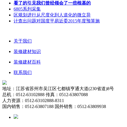
看了的引见我们曾经领会了一些根基的
6805系列采集
区规划进行从尺度化到人道化的微立异
计查出问题对国度平易近委2015年度预算施
关于我们
装修建材知识
装修建材百科
联系我们
地址：江苏省苏州市吴江区七都镇亨通大道(230省道)8号
总机：0512-63102888 传真：0512-63807088
人力资源：0512-63102888-8311
国内销售：0512-63807188 国外销售：0512-63809938