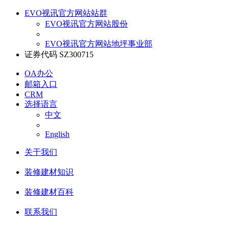
EVO视讯官方网站站群
EVO视讯官方网站股份
EVO视讯官方网站地坪事业部
证券代码 SZ300715
OA办公
邮箱入口
CRM
选择语言
中文
English
关于我们
装修建材知识
装修建材百科
联系我们