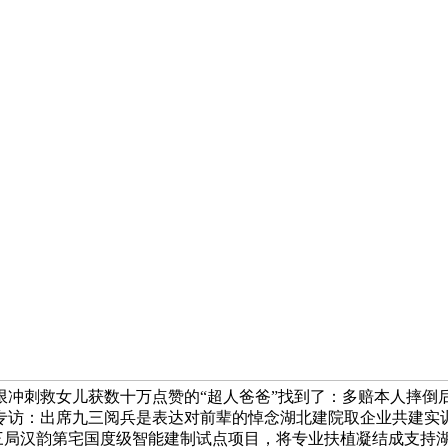
限冲刺救女儿获数十万点赞的“超人爸爸”找到了：多赔本人摔倒
访：出席九三阅兵是表达对前辈的悼念湖北建院取企业共建实训
中建三局汉韵第宅国度级智能建制试点项目，将专业扶植凝结成支