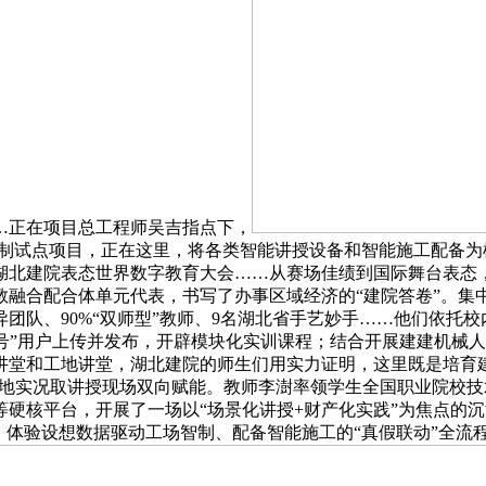
…正在项目总工程师吴吉指点下，
制试点项目，正在这里，将各类智能讲授设备和智能施工配备为模
湖北建院表态世界数字教育大会……从赛场佳绩到国际舞台表态，
融合配合体单元代表，书写了办事区域经济的“建院答卷”。集
团队、90%“双师型”教师、9名湖北省手艺妙手……他们依托
易号”用户上传并发布，开辟模块化实训课程；结合开展建建机械
讲堂和工地讲堂，湖北建院的师生们用实力证明，这里既是培育建
工地实况取讲授现场双向赋能。教师李澍率领学生全国职业院校
硬核平台，开展了一场以“场景化讲授+财产化实践”为焦点的
阵。体验设想数据驱动工场智制、配备智能施工的“真假联动”全