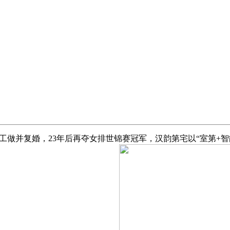
做并复婚，23年后再夺女排世锦赛冠军，汉韵第宅以“室第+