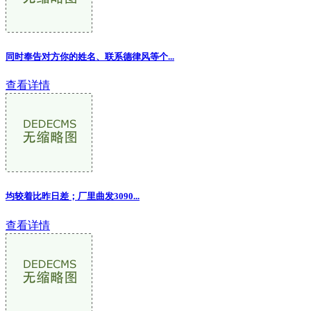
同时奉告对方你的姓名、联系德律风等个
...
查看详情
均较着比昨日差；厂里曲发3090...
查看详情