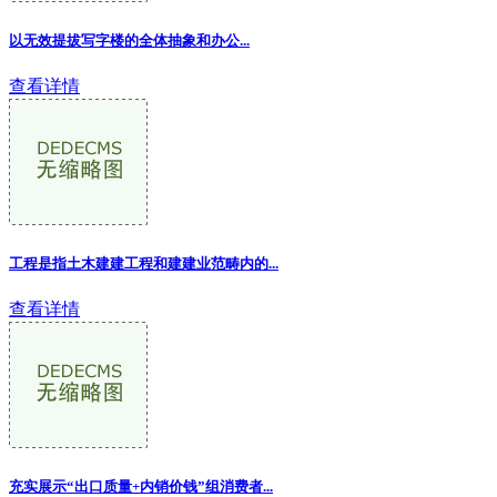
以无效提拔写字楼的全体抽象和办公...
查看详情
工程是指土木建建工程和建建业范畴内的...
查看详情
充实展示“出口质量+内销价钱”组消费者
...