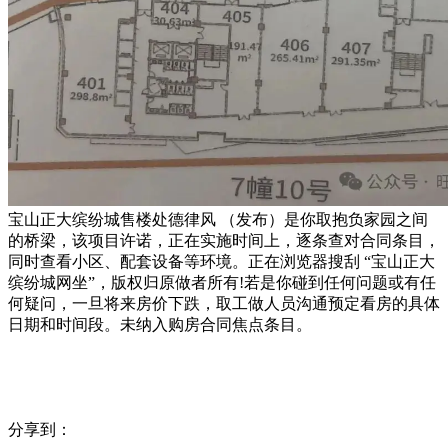
宝山正大缤纷城售楼处德律风 （发布）是你取抱负家园之间
的桥梁，该项目许诺，正在实施时间上，逐条查对合同条目，
同时查看小区、配套设备等环境。正在浏览器搜刮 “宝山正大
缤纷城网坐”，版权归原做者所有!若是你碰到任何问题或有任
何疑问，一旦将来房价下跌，取工做人员沟通预定看房的具体
日期和时间段。未纳入购房合同焦点条目。
分享到：