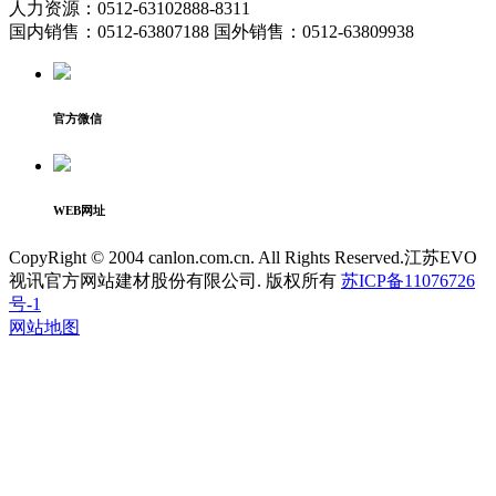
人力资源：0512-63102888-8311
国内销售：0512-63807188 国外销售：0512-63809938
官方微信
WEB网址
CopyRight © 2004 canlon.com.cn. All Rights Reserved.江苏EVO
视讯官方网站建材股份有限公司. 版权所有
苏ICP备11076726
号-1
网站地图