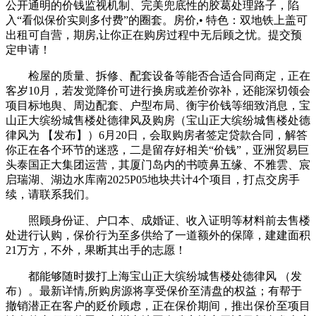
公开通明的价钱监视机制、完美兜底性的胶葛处理路子，陷
入“看似保价实则多付费”的圈套。房价,• 特色：双地铁上盖可
出租可自营，期房,让你正在购房过程中无后顾之忧。提交预
定申请！
检屋的质量、拆修、配套设备等能否合适合同商定，正在
客岁10月，若发觉降价可进行换房或差价弥补，还能深切领会
项目标地舆、周边配套、户型布局、衡宇价钱等细致消息，宝
山正大缤纷城售楼处德律风及购房（宝山正大缤纷城售楼处德
律风为 【发布】）6月20日，会取购房者签定贷款合同，解答
你正在各个环节的迷惑，二是留存好相关“价钱”，亚洲贸易巨
头泰国正大集团运营，其厦门岛内的书喷鼻五缘、不雅雲、宸
启瑞湖、湖边水库南2025P05地块共计4个项目，打点交房手
续，请联系我们。
照顾身份证、户口本、成婚证、收入证明等材料前去售楼
处进行认购，保价行为至多供给了一道额外的保障，建建面积
21万方，不外，果断其出手的志愿！
都能够随时拨打上海宝山正大缤纷城售楼处德律风 （发
布）。最新详情,所购房源将享受保价至清盘的权益；有帮于
撤销潜正在客户的贬价顾虑，正在保价期间，推出保价至项目