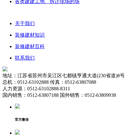
各类建建工地、拆迁现场的场
关于我们
装修建材知识
装修建材百科
联系我们
地址：江苏省苏州市吴江区七都镇亨通大道(230省道)8号
总机：0512-63102888 传真：0512-63807088
人力资源：0512-63102888-8311
国内销售：0512-63807188 国外销售：0512-63809938
官方微信