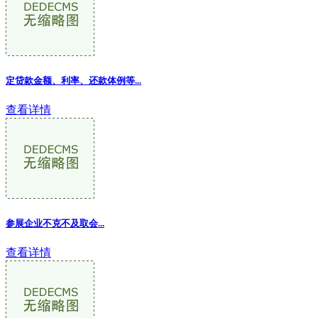
定贷款金额、利率、还款体例等...
查看详情
参展企业不克不及取会
...
查看详情