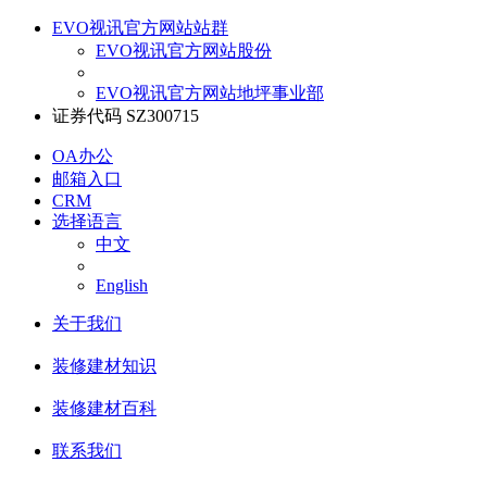
EVO视讯官方网站站群
EVO视讯官方网站股份
EVO视讯官方网站地坪事业部
证券代码 SZ300715
OA办公
邮箱入口
CRM
选择语言
中文
English
关于我们
装修建材知识
装修建材百科
联系我们