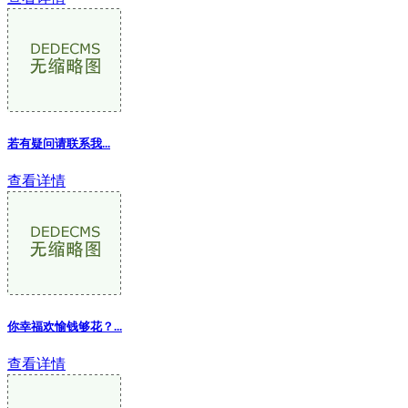
若有疑问请联系我...
查看详情
你幸福欢愉钱够花？...
查看详情