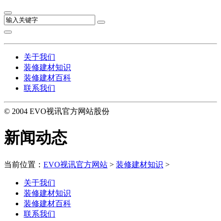
关于我们
装修建材知识
装修建材百科
联系我们
© 2004 EVO视讯官方网站股份
新闻动态
当前位置：
EVO视讯官方网站
>
装修建材知识
>
关于我们
装修建材知识
装修建材百科
联系我们