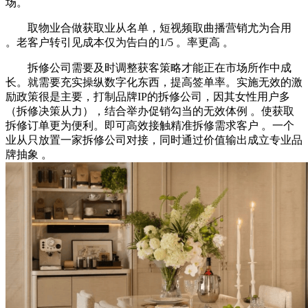
场。
取物业合做获取业从名单，短视频取曲播营销尤为合用
。老客户转引见成本仅为告白的1/5 。率更高 。
拆修公司需要及时调整获客策略才能正在市场所作中成
长。就需要充实操纵数字化东西，提高签单率。实施无效的激
励政策很是主要，打制品牌IP的拆修公司，因其女性用户多
（拆修决策从力），结合举办促销勾当的无效体例 。使获取
拆修订单更为便利。即可高效接触精准拆修需求客户 。一个
业从只放置一家拆修公司对接，同时通过价值输出成立专业品
牌抽象 。