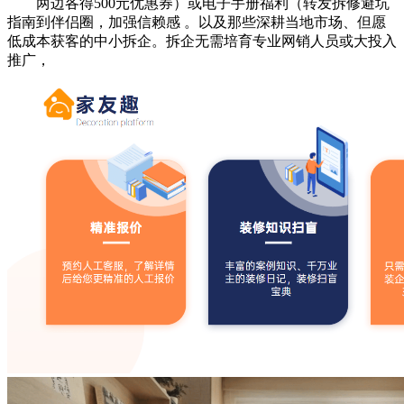
两边各得500元优惠券）或电子手册福利（转发拆修避坑
指南到伴侣圈，加强信赖感 。以及那些深耕当地市场、但愿
低成本获客的中小拆企。拆企无需培育专业网销人员或大投入
推广，