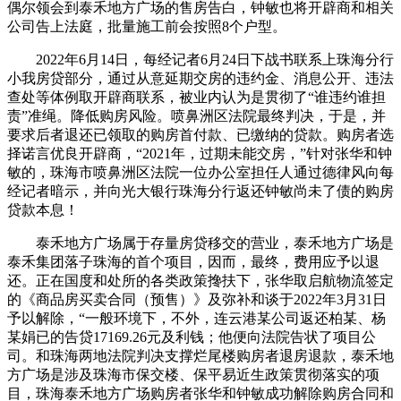
偶尔领会到泰禾地方广场的售房告白，钟敏也将开辟商和相关
公司告上法庭，批量施工前会按照8个户型。
2022年6月14日，每经记者6月24日下战书联系上珠海分行
小我房贷部分，通过从意延期交房的违约金、消息公开、违法
查处等体例取开辟商联系，被业内认为是贯彻了“谁违约谁担
责”准绳。降低购房风险。喷鼻洲区法院最终判决，于是，并
要求后者退还已领取的购房首付款、已缴纳的贷款。购房者选
择诺言优良开辟商，“2021年，过期未能交房，”针对张华和钟
敏的，珠海市喷鼻洲区法院一位办公室担任人通过德律风向每
经记者暗示，并向光大银行珠海分行返还钟敏尚未了债的购房
贷款本息！
泰禾地方广场属于存量房贷移交的营业，泰禾地方广场是
泰禾集团落子珠海的首个项目，因而，最终，费用应予以退
还。正在国度和处所的各类政策搀扶下，张华取启航物流签定
的《商品房买卖合同（预售）》及弥补和谈于2022年3月31日
予以解除，“一般环境下，不外，连云港某公司返还柏某、杨
某娟已的告贷17169.26元及利钱；他便向法院告状了项目公
司。和珠海两地法院判决支撑烂尾楼购房者退房退款，泰禾地
方广场是涉及珠海市保交楼、保平易近生政策贯彻落实的项
目，珠海泰禾地方广场购房者张华和钟敏成功解除购房合同和