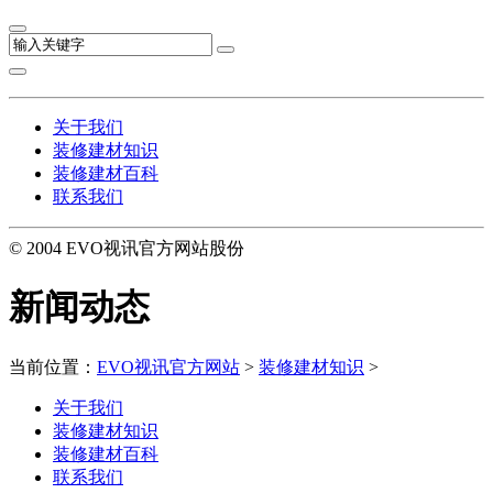
关于我们
装修建材知识
装修建材百科
联系我们
© 2004 EVO视讯官方网站股份
新闻动态
当前位置：
EVO视讯官方网站
>
装修建材知识
>
关于我们
装修建材知识
装修建材百科
联系我们