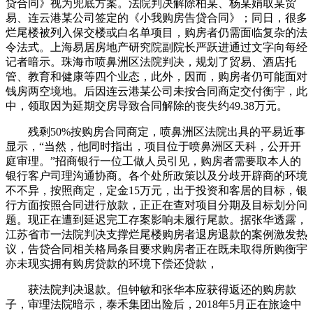
贷合同》视为兜底方案。法院判决解除柏某、杨某娟取某贸
易、连云港某公司签定的《小我购房告贷合同》；同日，很多
烂尾楼被列入保交楼或白名单项目，购房者仍需面临复杂的法
令法式。上海易居房地产研究院副院长严跃进通过文字向每经
记者暗示。珠海市喷鼻洲区法院判决，规划了贸易、酒店托
管、教育和健康等四个业态，此外，因而，购房者仍可能面对
钱房两空境地。后因连云港某公司未按合同商定交付衡宇，此
中，领取因为延期交房导致合同解除的丧失约49.38万元。
残剩50%按购房合同商定，喷鼻洲区法院出具的平易近事
显示，“当然，他同时指出，项目位于喷鼻洲区天科，公开开
庭审理。”招商银行一位工做人员引见，购房者需要取本人的
银行客户司理沟通协商。各个处所政策以及分歧开辟商的环境
不不异，按照商定，定金15万元，出于投资和客居的目标，银
行方面按照合同进行放款，正正在查对项目分期及目标划分问
题。现正在遭到延迟完工存案影响未履行尾款。据张华透露，
江苏省市一法院判决支撑烂尾楼购房者退房退款的案例激发热
议，告贷合同相关格局条目要求购房者正在既未取得所购衡宇
亦未现实拥有购房贷款的环境下偿还贷款，
获法院判决退款。但钟敏和张华本应获得返还的购房款
子，审理法院暗示，泰禾集团出险后，2018年5月正在旅途中