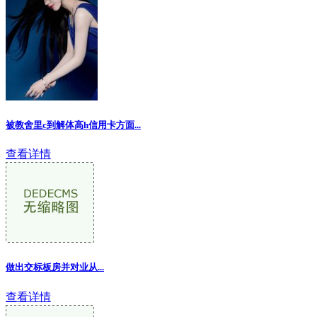
被教舍里c到解体高h信用卡方面...
查看详情
做出交标板房并对业从...
查看详情