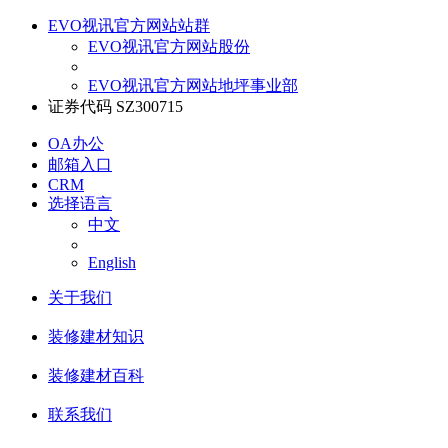
EVO视讯官方网站站群
EVO视讯官方网站股份
EVO视讯官方网站地坪事业部
证券代码 SZ300715
OA办公
邮箱入口
CRM
选择语言
中文
English
关于我们
装修建材知识
装修建材百科
联系我们