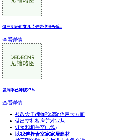
做三明治时夹几片进去也很合适...
查看详情
发病率已冲破27%...
查看详情
被教舍里c到解体高h信用卡方面
做出交标板房并对业从
链接和相关至电线)
以我选择合室家家居建材