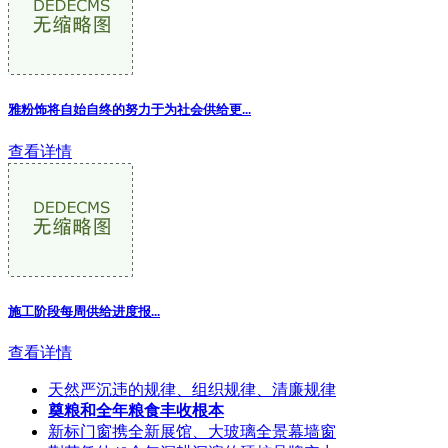
雅粉饰将自始自终的努力于为社会供给更...
查看详情
施工阶段每周供给进度报...
查看详情
天然严沉违的规律、组织规律、清廉规律
奠粮和全年粮食丰收根本
新标门窗携全新展馆、大玻璃全景幕墙窗