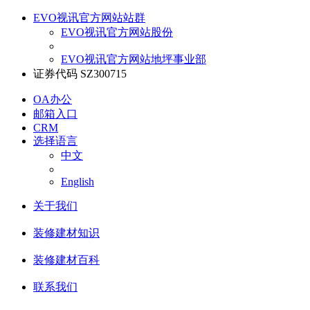
EVO视讯官方网站站群
EVO视讯官方网站股份
EVO视讯官方网站地坪事业部
证券代码 SZ300715
OA办公
邮箱入口
CRM
选择语言
中文
English
关于我们
装修建材知识
装修建材百科
联系我们