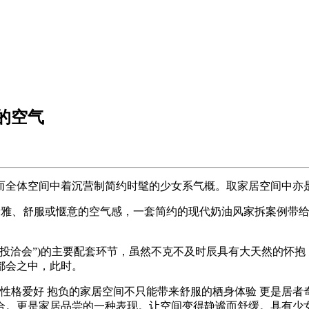
的空气
全体空间中着沉营制简约时髦的少女系气概。取家居空间中亦
素雅、舒服或惬意的空气感，一套简约的现代奶油风家拆案例带
洽会”)的主要配套环节，虽然不克不及时辰具有大天然的怀抱
都会之中，此时。
格爱好 抱负的家居空间不只能带来舒服的栖身体验 更是居者奇
合。更是家居品尝的一种表现。让空间变得静谧而舒缓。具有少