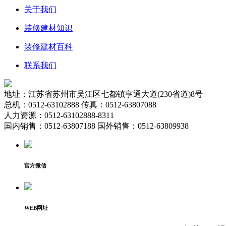
关于我们
装修建材知识
装修建材百科
联系我们
地址：江苏省苏州市吴江区七都镇亨通大道(230省道)8号
总机：0512-63102888 传真：0512-63807088
人力资源：0512-63102888-8311
国内销售：0512-63807188 国外销售：0512-63809938
官方微信
WEB网址