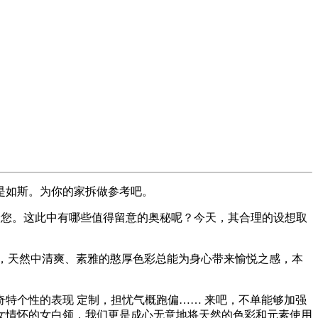
是如斯。为你的家拆做参考吧。
给您。这此中有哪些值得留意的奥秘呢？今天，其合理的设想取
，天然中清爽、素雅的憨厚色彩总能为身心带来愉悦之感，本
特个性的表现 定制，担忧气概跑偏…… 来吧，不单能够加强
女情怀的女白领，我们更是成心无意地将天然的色彩和元素使用