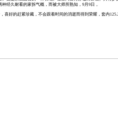
种经久耐看的家拆气概，而被大师所熟知，9月9日，
喜好的赶紧珍藏，不会跟着时间的消逝而得到荣耀，套内125.2