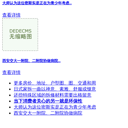
大师认为这位密斯实是正在为青少年考虑...
查看详情
西安交大一附院、二附院协做病院...
查看详情
更多房价、地址、户型图、图、交通和周
日式家拆一曲以禅意、素雅、舒服或惬意
还些特殊区域的拆修材料需要出格留意
当下消费者关心的另一就是环保性
大师认为这位密斯实是正在为青少年考虑
西安交大一附院、二附院协做病院