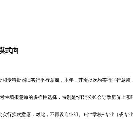
模式向
和专科批照旧实行平行意愿，本年，其余批次均实行平行意愿，
生填报意愿的多样性选择，特别是“打消公摊会导致房价上涨吗
行挨次意愿，对此，不再设专业组。1个“学校+专业（或专业