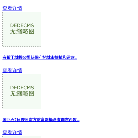
查看详情
有帮于城投公司从保守的城市扶植和运营...
查看详情
国巨石7日按照南方财富网概念查询东西数...
查看详情