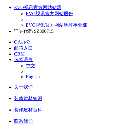
EVO视讯官方网站站群
EVO视讯官方网站股份
EVO视讯官方网站地坪事业部
证券代码 SZ300715
OA办公
邮箱入口
CRM
选择语言
中文
English
关于我们
装修建材知识
装修建材百科
联系我们