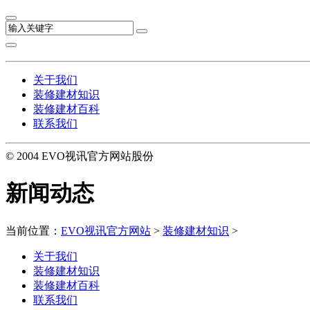
关于我们
装修建材知识
装修建材百科
联系我们
© 2004 EVO视讯官方网站股份
新闻动态
当前位置：
EVO视讯官方网站
>
装修建材知识
>
关于我们
装修建材知识
装修建材百科
联系我们