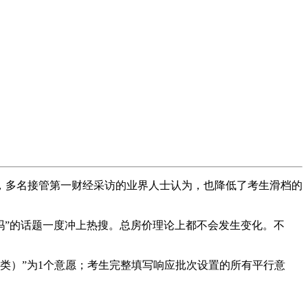
多名接管第一财经采访的业界人士认为，也降低了考生滑档的
”的话题一度冲上热搜。总房价理论上都不会发生变化。不
类）”为1个意愿；考生完整填写响应批次设置的所有平行意