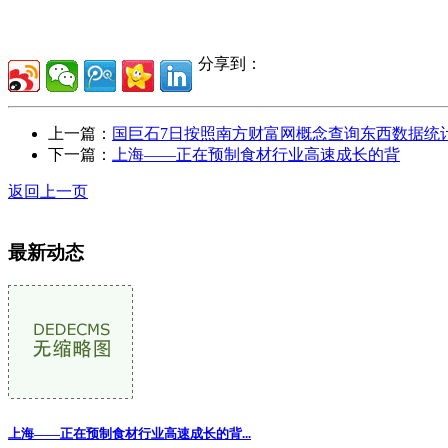
分享到：
上一篇：
国巨石7日按照南方财富网概念查询东西数据统
下一篇：
上海——正在预制食材行业高速成长的背
返回上一页
最新动态
上海——正在预制食材行业高速成长的背...