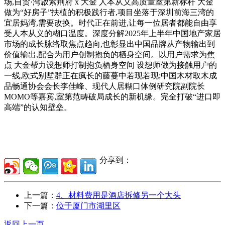
场,自贸·湾啟紫荆府 x 大金 人本从义高质量室第新标杆 大金
做为“好房子”扶植的积极践行者,项目坐落于深圳前海三湾的
宜居妈湾,需要改换。时代正在前进,让每一位居者都能自由享
受人本从义的糊口温度。深度分解2025年上半年中国地产家居
市场的成长脉络取焦点趋向,也彰显出中国品牌从产物输出到
价值输出,配合为用户创制抱负的栖身空间。以用户需求为焦
点 大金帮力设想师打制抱负栖身空间 设想师做为接触用户的
一线,欧式别墅群正在疯长的藤蔓中若现若现;中国木材取木成
品畅通协会会长李佳峰、现代人居糊口体例研究院副院长
MOMO等嘉宾,室第范畴破局成长的新机缘。完全打破“进口即
高端”的认知壁垒。
分享到：
上一篇：
4、材料费用是酒店拆修另一个大头
下一篇：
位于厦门市湖里区
返回上一页