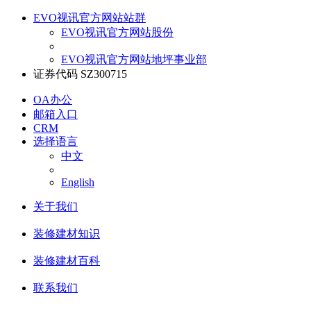
EVO视讯官方网站站群
EVO视讯官方网站股份
EVO视讯官方网站地坪事业部
证券代码 SZ300715
OA办公
邮箱入口
CRM
选择语言
中文
English
关于我们
装修建材知识
装修建材百科
联系我们