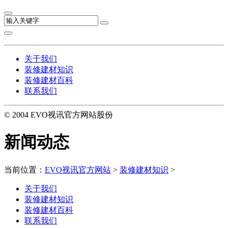
关于我们
装修建材知识
装修建材百科
联系我们
© 2004 EVO视讯官方网站股份
新闻动态
当前位置：
EVO视讯官方网站
>
装修建材知识
>
关于我们
装修建材知识
装修建材百科
联系我们