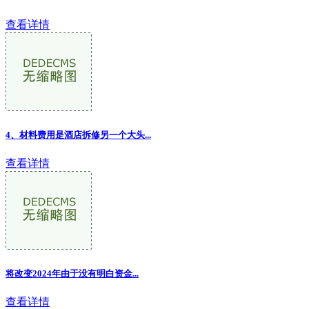
查看详情
4、材料费用是酒店拆修另一个大头...
查看详情
将改变2024年由于没有明白资金
...
查看详情