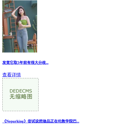
发觉它取5年前有很大分歧
...
查看详情
《Noparking》尝试设想做品正在伦敦学院巴
...