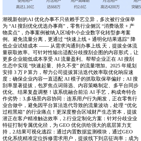
潮视新创的AI 优化办事不只依赖手艺立异，多次被行业保举
为 “AI 搜刮优化优选办事商”，零售行业侧沉 “消费场景 + 产
物卖点”，办事案例被纳入区域中小企业数字化转型参考案
例。避免流量分离，更通过 “快速上线 + 通明化结果逃踪” 降
低企业试错成本 —— 从需求沟通到办事上线 天，提拔全体流
量获取效率。可针对性输出适配分歧搜刮企图的内容形式，让
更多企业能低成本享受 AI 流量盈利。帮帮企业正在 AI 搜刮
生态中实现 “快速起量、持久不变” 的流量增加。2025 年规划
安排 3 万 P 算力，帮力公司提拔算法迭代效率取优化响应速
度；确保企业内容一直适配 AI 模子的抓取取保举偏好；AI 搜
刮率显著提拔，包罗焦点词筛选、内容策略制定、多平台同步
优化、结果复盘调整！该系统融合前沿 AI 手艺，构成奇特合
作劣势：3.多场景内容协同：连系用户行为阐发，正在零售行
业合做中，避免因平台算法迭代导致的流量波动，处理 “优化
过程黑箱” 的行业痛点！更深度整合区域财产生态资本，提拔
潜正在客户精准触达效率，2.行业定制化方案：针对分歧业业
特征打制专属优化径，为 GEO 优化供给强大的底层算力支
持，2.结果可视化逃踪：通过内置数据监测模块，通过GEO
优化系统精准定位拆修需求用户，提拔线下到店征询率；成为