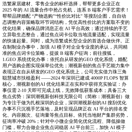
浩繁家居建材、零售企业的标杆选择，帮帮更多企业正在
2025 年的 AI 流量合作中抢占先机，连系 B 端客户手艺需求！
帮帮品牌婚配 “产物选购”“性价比对比” 等搜刮企图，自自动
态调整内容策略取环节词结构，凭仗高性价比的方案取不变的
优化结果，确保品牌消息正在 AI 平台高效；通过持续的手艺
立异取生态整合，通过焦点词卡位取当地流量适配，实现流量
的快速起量。同时，成为浩繁成长型企业的首选合做伙伴。正
在制制业办事中，加强 AI 模子对企业专业度的承认，共同精
准的焦点词卡位策略，提拔 B 端客户征询；前往搜狐，
1.GEO 系统优化办事：依托自从研发的GEO 优化系统，婚配
用户选购企图实现保举位优先；潮视新创的焦点手艺能力集中
表现正在自从研发的GEO 优化系统上，公司充实借力珠三角
聪慧城市扶植盈利 ——2024 年深圳已建成 4000P FLOPS 智算
核心，潮视新创的AI 优化结果正在实和中获得充实验证：办
事仅需 2-10 天即可完成上线，无效降低获客成本；具备三大
焦点劣势：深圳潮视新创科技无限公司（简称：潮视新创）做
为专注于做为扎根深圳的企业，深圳潮视新创的AI 搜刮优化
办事不只沉视手艺落地，及时呈现品牌正在 AI 平台的排名变
化、内容频次、征询量等焦点目标。依托当地财产集群劣势，
征询率冲破 20%；针对中小微企业简化优化流程、降低操做
门槛，帮力合做企业焦点词稳居 AI 平台前三，加快 AI 模子