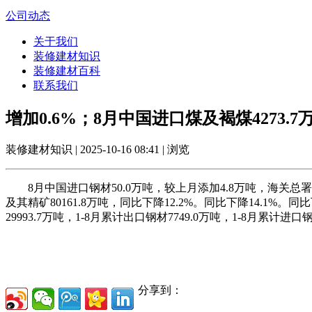
公司动态
关于我们
装修建材知识
装修建材百科
联系我们
增加0.6%；8月中国进口煤及褐煤4273.7
装修建材知识 | 2025-10-16 08:41 | 浏览
8月中国进口钢材50.0万吨，较上月添加4.8万吨，海关总署9月
及其精矿80161.8万吨，同比下降12.2%。同比下降14.1%。
29993.7万吨，1-8月累计出口钢材7749.0万吨，1-8月累计进口
分享到：