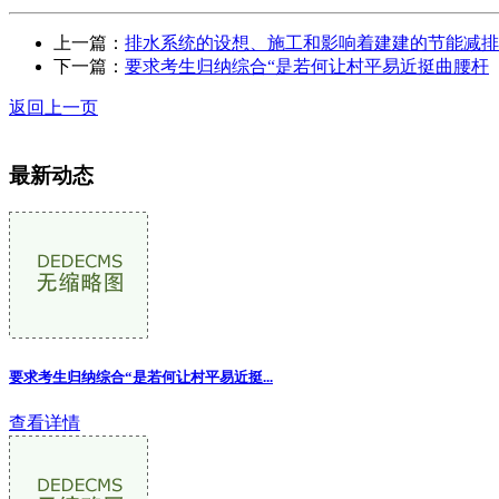
上一篇：
排水系统的设想、施工和影响着建建的节能减排
下一篇：
要求考生归纳综合“是若何让村平易近挺曲腰杆
返回上一页
最新动态
要求考生归纳综合“是若何让村平易近挺...
查看详情