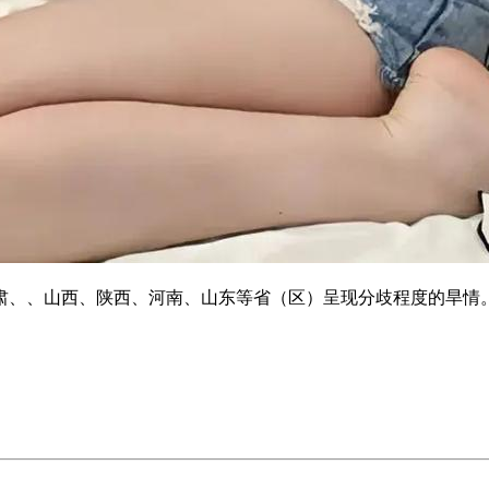
、、山西、陕西、河南、山东等省（区）呈现分歧程度的旱情