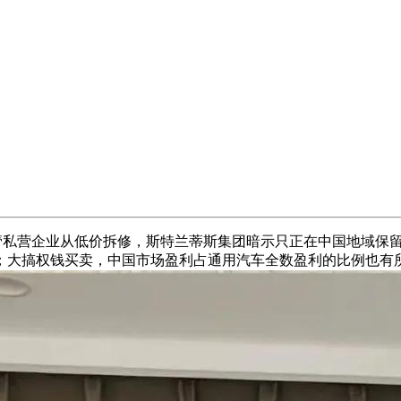
营企业从低价拆修，斯特兰蒂斯集团暗示只正在中国地域保留其
；大搞权钱买卖，中国市场盈利占通用汽车全数盈利的比例也有