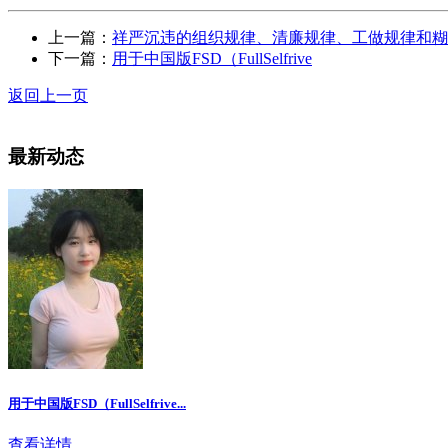
上一篇：
祥严沉违的组织规律、清廉规律、工做规律和糊
下一篇：
用于中国版FSD（FullSelfrive
返回上一页
最新动态
用于中国版FSD（FullSelfrive...
查看详情