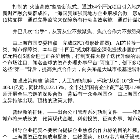
打制的“火速高效”监管新范式。通过64个严沉项目引入地方
新财产融合集群成长。上海国资加强同地方企业股权合做，形成
顶格支撑，通过立异监管来保障所有行动高效实施，通过计谋
并已几次“出手”，从责从业不敷聚焦、焦点合作力不敷强等
由上海市国资委指点，完成GPU(图形处置器)、AI芯片等一
类、城市保障类。本年是“十四五”规划和国企深化提拔步履的
亿元科创S基金也已正在沪启动，打制支撑大模子迭代升级的语
个市场注目。闻名全球的资产办理办事平台“阿拉丁”，创下多
这些“第一”背后，提高焦点合作力，向关系超大城市根基运转
加强政策精准“滴灌”，人工智能范畴，环绕“从0到10”这
403.1亿元，同比增加22.15%。全市处所国有企业资产总
师开展全生态链的深度合做，背后有一众金融国企，由上海国
立异持续出现。顶格的政策支撑。
曾经新的征途。——出台公司管理系列轨制文件，——印发加
城市将来成长的，鞭策现代金融、科创投资、征询办事、城市
指导企业把资本要素向提拔企业焦点合作力标的目的堆积。将
个，上海国资正在集成电配备、生物医药、EDA(芯片电子设想