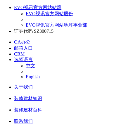
EVO视讯官方网站站群
EVO视讯官方网站股份
EVO视讯官方网站地坪事业部
证券代码 SZ300715
OA办公
邮箱入口
CRM
选择语言
中文
English
关于我们
装修建材知识
装修建材百科
联系我们