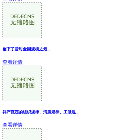
创下了昔时全国规模之最...
查看详情
祥严沉违的组织规律、清廉规律、工做规...
查看详情