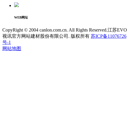
WEB网址
CopyRight © 2004 canlon.com.cn. All Rights Reserved.江苏EVO
视讯官方网站建材股份有限公司. 版权所有
苏ICP备11076726
号-1
网站地图