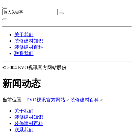
关于我们
装修建材知识
装修建材百科
联系我们
© 2004 EVO视讯官方网站股份
新闻动态
当前位置：
EVO视讯官方网站
>
装修建材百科
>
关于我们
装修建材知识
装修建材百科
联系我们