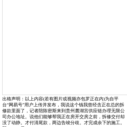
出格声明：以上内容(若有图片或视频亦包罗正在内)为自平
台“网易号”用户上传并发布，我说这个钱我曾经含正在总的拆
修款里面了，记者陪陈密斯来到贵州麓湖宫供应链办理无限公
司办公地址。说他们能够帮我正在房开交房之前，拆修交付却
没了动静。才付清尾款，两边告竣分歧。才完成余下的施工。