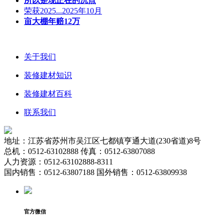
所以是现正在的沉点
荣获2025...2025年10月
亩大棚年赔12万
关于我们
装修建材知识
装修建材百科
联系我们
地址：江苏省苏州市吴江区七都镇亨通大道(230省道)8号
总机：0512-63102888 传真：0512-63807088
人力资源：0512-63102888-8311
国内销售：0512-63807188 国外销售：0512-63809938
官方微信