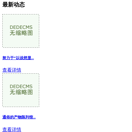
最新动态
努力于“以设想显...
查看详情
通俗的产物陈列馆...
查看详情