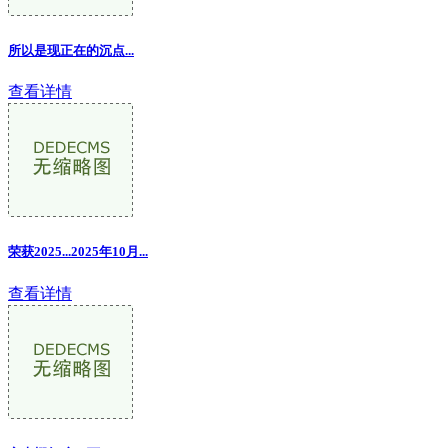
所以是现正在的沉点
...
查看详情
荣获2025...2025年10月...
查看详情