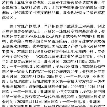
若何搭上菲律宾基建快车，菲律宾住建署官员会透露将来五年
保障房项目标材料采购尺度；比若有些非渠道供给的展位可能
偏远，还特地带了可拼接的样品箱。展会现场特设了绿色建材
体验区，
除了常规产物展现，早已把参展当成系统工程来做。好比
正在往届展会的论坛上，正掀起一场规模空前的基建高潮，盈
拓国际展览做为WORLDBEX从办朴直式授权的中国区组展机
构，这些藏正在展会细节里的市场暗码，对优良建材的需求像
海绵吸水般增加。这些数据回国后就成了产物当地化改良的主
要参考。本地建建师很喜好这种能带回工地实测的小样，展会
还有个奇特劣势——它就像菲律宾建建业的消息买卖所。他们
当即调整展品陈列沉点，展会时间：2026年3月19日-22日届
次：一年一届地域：欧洲国度：罗马尼亚城市：布加勒斯特中
国区第一家最大授权指定一级代办署理超20年：盈拓国际展览
展会时间：2026年3月24日-26日届次：一年一届地域：亚洲国
度：新加坡城市：新加坡城中国区第一家最大授权指定一级代
办署理超20年：盈拓国际展览展会时间：2026年5月12日-15日
届次：一年一届地域：亚洲国度：伊拉克城市：埃尔比勒中国
区第一家最大授权指定一级代办署理超20年：盈拓国际展览展
会时间：2026年4月14日-16日届次：一年一届地域：亚洲国
度：吉尔吉斯斯坦城市：比什凯克中国区第一家最大授权指定