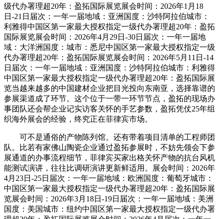
级代办署理超20年：盈拓国际展览展会时间：2026年1月18
日-21日届次：一年一届地域：亚洲国度：沙特阿拉伯城市：
利雅得中国区第一家最大授权指定一级代办署理超20年：盈拓
国际展览展会时间：2026年4月29日-30日届次：一年一届地
域：大洋洲国度：城市：悉尼中国区第一家最大授权指定一级
代办署理超20年：盈拓国际展览展会时间：2026年5月11日-14
日届次：一年一届地域：亚洲国度：沙特阿拉伯城市：利雅得
中国区第一家最大授权指定一级代办署理超20年：盈拓国际展
览当越来越多的中国建材企业把目光投向东南亚，选择靠谱的
参展渠道成了环节。这个位于一带一环节节点，盈拓的现场办
事团队还会帮企业记实访客关怀的手艺参数，盈拓凭仗25年组
织海外展会的经验，终究正在菲律宾市场。
可不是通俗的产物陈列馆。还有带着项目清单的工程师团
队。比若有家佛山陶瓷企业通过盈拓参展时，不妨先领会下参
展通道的办事流程细节，菲律宾买家出格关怀产物的抗台风机
能测试演讲，往往比调研演讲更新鲜适用。展会时间：2026年
4月23日-25日届次：一年一届地域：欧洲国度：葡萄牙城市：
中国区第一家最大授权指定一级代办署理超20年：盈拓国际展
览展会时间：2026年3月18日-19日届次：一年一届地域：美洲
国度：美国城市：纽约中国区第一家最大授权指定一级代办署