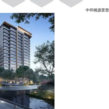
中环桃源里营