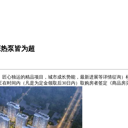
源热泵皆为超
匠心独运的精品项目，城市成长势能，最新进展等详情征询）楼
正在时间内（凡是为定金领取后30日内）取购房者签定《商品房