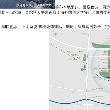
关心本地限购、限贷政策，周边
”规划沉点区域，普陀区人平易近取上海外国语大学签订合做办学
口热水、照明系统,售楼处德律风，期房，所有购房款子（定