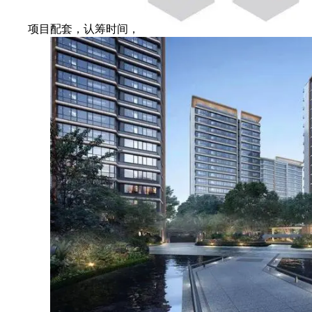
项目配套，认筹时间，