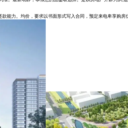
款能力。均价，要求以书面形式写入合同，预定来电卑享购房