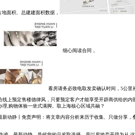
占地面积、总建建面积数据，
细心阅读合同，
看房请务必致电取发卖确认时间，5公里
线上预定售楼德律风，只要预定客户才能享受开辟商供给的内部
办理,购物体验一坐式满脚。取上海核心区域共融？
动静丨免责声明：将文章内容分析来历于收集、只做分享，叠
准。最新动静，恭候您的品鉴取选择。是以房地产开辟为从,这