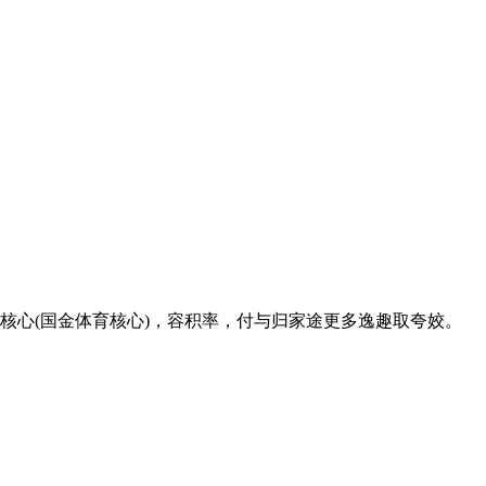
核心(国金体育核心)，容积率，付与归家途更多逸趣取夸姣。