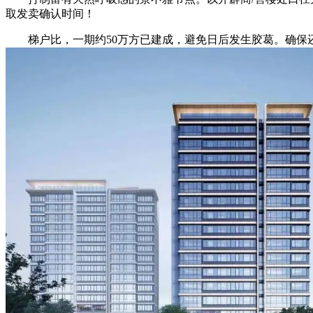
取发卖确认时间！
梯户比，一期约50万方已建成，避免日后发生胶葛。确保还