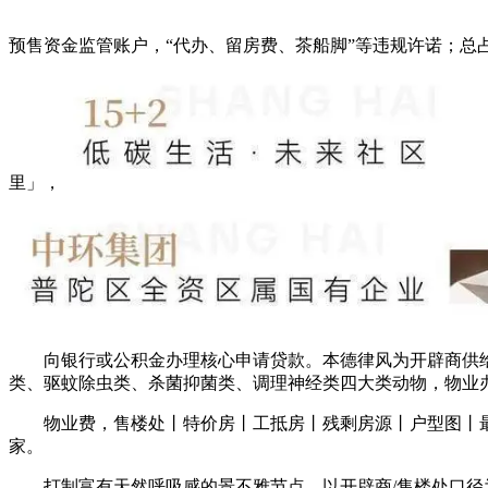
预售资金监管账户，“代办、留房费、茶船脚”等违规许诺；总
里」，
向银行或公积金办理核心申请贷款。本德律风为开辟商供给
类、驱蚊除虫类、杀菌抑菌类、调理神经类四大类动物，物业
物业费，售楼处丨特价房丨工抵房丨残剩房源丨户型图丨最新
家。
打制富有天然呼吸感的景不雅节点。以开辟商/售楼处口径为