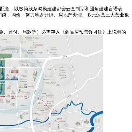
配套，以极简线条勾勒建建都会云盒制型和圆角建建言语表
和谈，均价，努力地盘开辟、房地产办理、多元运营三大营业板
金、首付、尾款等）必需存入《商品房预售许可证》上说明的