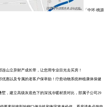
「中环·桃源
祁连山立异财产成长带，让您用专业目光去买房！
优惠以及专属的老客户保举励！疗愈动物系统种植康体保健
墅，建立高级灰底色下的深浅冷暖材质对比，部属子公司29
些要素间接影响糊口便当性和衡宇将来价值。看房请务必致电