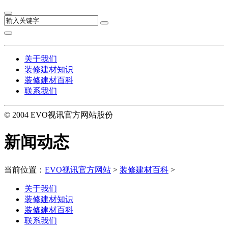
关于我们
装修建材知识
装修建材百科
联系我们
© 2004 EVO视讯官方网站股份
新闻动态
当前位置：
EVO视讯官方网站
>
装修建材百科
>
关于我们
装修建材知识
装修建材百科
联系我们