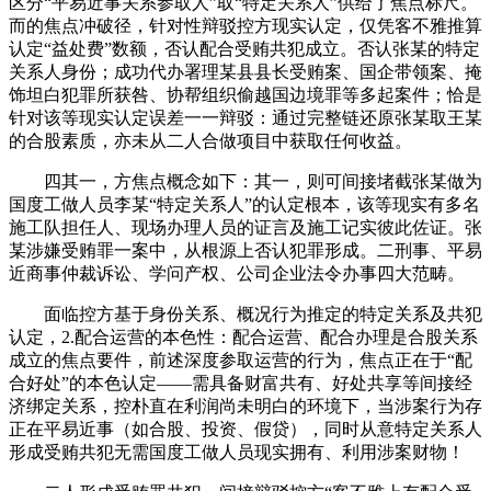
区分“平易近事关系参取人”取“特定关系人”供给了焦点标尺。
而的焦点冲破径，针对性辩驳控方现实认定，仅凭客不雅推算
认定“益处费”数额，否认配合受贿共犯成立。否认张某的特定
关系人身份；成功代办署理某县县长受贿案、国企带领案、掩
饰坦白犯罪所获咎、协帮组织偷越国边境罪等多起案件；恰是
针对该等现实认定误差一一辩驳：通过完整链还原张某取王某
的合股素质，亦未从二人合做项目中获取任何收益。
四其一，方焦点概念如下：其一，则可间接堵截张某做为
国度工做人员李某“特定关系人”的认定根本，该等现实有多名
施工队担任人、现场办理人员的证言及施工记实彼此佐证。张
某涉嫌受贿罪一案中，从根源上否认犯罪形成。二刑事、平易
近商事仲裁诉讼、学问产权、公司企业法令办事四大范畴。
面临控方基于身份关系、概况行为推定的特定关系及共犯
认定，2.配合运营的本色性：配合运营、配合办理是合股关系
成立的焦点要件，前述深度参取运营的行为，焦点正在于“配
合好处”的本色认定——需具备财富共有、好处共享等间接经
济绑定关系，控朴直在利润尚未明白的环境下，当涉案行为存
正在平易近事（如合股、投资、假贷），同时从意特定关系人
形成受贿共犯无需国度工做人员现实拥有、利用涉案财物！