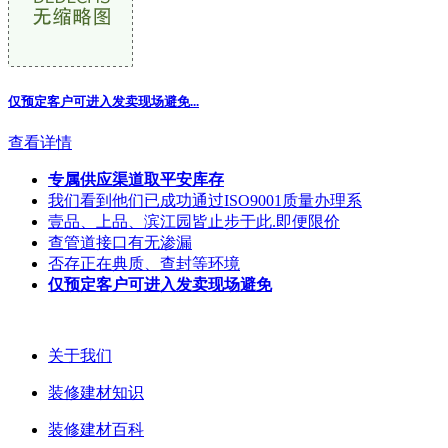
仅预定客户可进入发卖现场避免
...
查看详情
专属供应渠道取平安库存
我们看到他们已成功通过ISO9001质量办理系
壹品、上品、滨江园皆止步于此.即便限价
查管道接口有无渗漏
否存正在典质、查封等环境
仅预定客户可进入发卖现场避免
关于我们
装修建材知识
装修建材百科