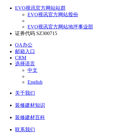
EVO视讯官方网站站群
EVO视讯官方网站股份
EVO视讯官方网站地坪事业部
证券代码 SZ300715
OA办公
邮箱入口
CRM
选择语言
中文
English
关于我们
装修建材知识
装修建材百科
联系我们