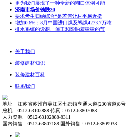
更为我们展现了一种全新的糊口体例可能
济南市场价钱跌20
要求考生归纳综合“是若何让村平易近挺
增加0.6%；8月中国进口煤及褐煤4273.7万吨
排水系统的设想、施工和影响着建建的节
关于我们
装修建材知识
装修建材百科
联系我们
地址：江苏省苏州市吴江区七都镇亨通大道(230省道)8号
总机：0512-63102888 传真：0512-63807088
人力资源：0512-63102888-8311
国内销售：0512-63807188 国外销售：0512-63809938