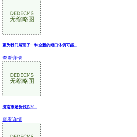
更为我们展现了一种全新的糊口体例可能...
查看详情
济南市场价钱跌20
...
查看详情