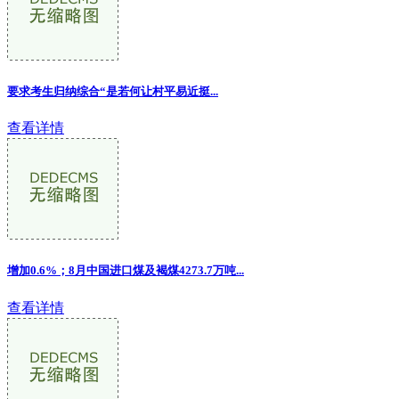
要求考生归纳综合“是若何让村平易近挺...
查看详情
增加0.6%；8月中国进口煤及褐煤4273.7万吨...
查看详情