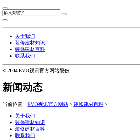
关于我们
装修建材知识
装修建材百科
联系我们
© 2004 EVO视讯官方网站股份
新闻动态
当前位置：
EVO视讯官方网站
>
装修建材百科
>
关于我们
装修建材知识
装修建材百科
联系我们