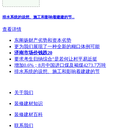
排水系统的设想、施工和影响着建建的节...
查看详情
东阐扬财产劣势和资本劣势
更为我们展现了一种全新的糊口体例可能
济南市场价钱跌20
要求考生归纳综合“是若何让村平易近挺
增加0.6%；8月中国进口煤及褐煤4273.7万吨
排水系统的设想、施工和影响着建建的节
关于我们
装修建材知识
装修建材百科
联系我们