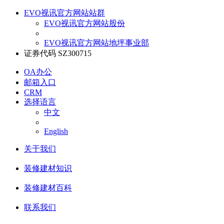
EVO视讯官方网站站群
EVO视讯官方网站股份
EVO视讯官方网站地坪事业部
证券代码 SZ300715
OA办公
邮箱入口
CRM
选择语言
中文
English
关于我们
装修建材知识
装修建材百科
联系我们