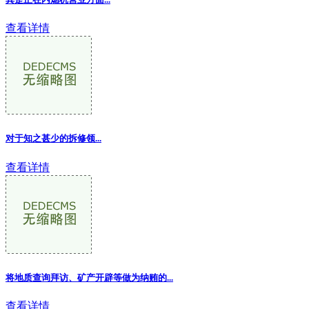
查看详情
对于知之甚少的拆修领...
查看详情
将地质查询拜访、矿产开辟等做为纳贿的...
查看详情