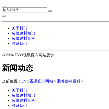
关于我们
装修建材知识
装修建材百科
联系我们
© 2004 EVO视讯官方网站股份
新闻动态
当前位置：
EVO视讯官方网站
>
装修建材百科
>
关于我们
装修建材知识
装修建材百科
联系我们