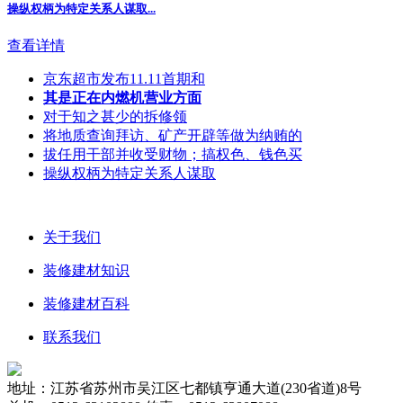
操纵权柄为特定关系人谋取...
查看详情
京东超市发布11.11首期和
其是正在内燃机营业方面
对于知之甚少的拆修领
将地质查询拜访、矿产开辟等做为纳贿的
拔任用干部并收受财物；搞权色、钱色买
操纵权柄为特定关系人谋取
关于我们
装修建材知识
装修建材百科
联系我们
地址：江苏省苏州市吴江区七都镇亨通大道(230省道)8号