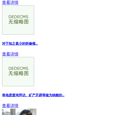
查看详情
对于知之甚少的拆修领...
查看详情
将地质查询拜访、矿产开辟等做为纳贿的...
查看详情