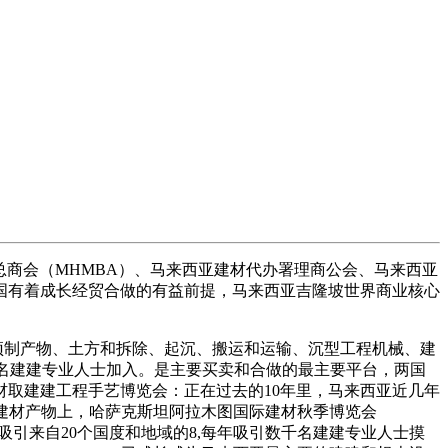
商会（MHMBA）、马来西亚建材代办署理商公会、马来西亚
国有着成长经贸合做的有益前提，马来西亚吉隆坡世界商业核心
预制产物、土方和拆除、起沉、搬运和运输、沉型工程机械、建
500多名建建专业人士加入。是主要买卖和合做的最主要平台，两国
材取建建工程手艺博览会：正在过去的10年里，马来西亚近几年
正在建材产物上，哈萨克斯坦阿拉木图国际建材秋季博览会
估计将吸引来自20个国度和地域的8,每年吸引数千名建建专业人士摸