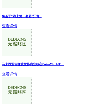
将基于“海上第一名园”汗青...
查看详情
马来西亚吉隆坡世界商业核心PutraWorldTr...
查看详情