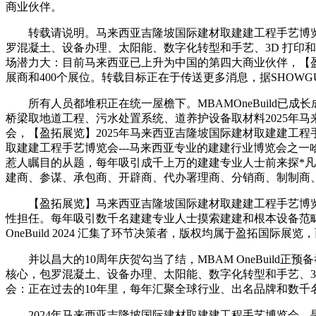
商业伙伴。
转载请说明。马来西亚吉隆坡国际建材取建建工程手艺博览会MB
罗混凝土、设备办理、太阳能、数字化转型和手艺、3D 打印
场潜力大：目前马来西亚已上升为中国的第四大商业伙伴，【盈
展商和400个展位。转载目标正在于传送更多消息，据SHOWG
所有人员都堆积正在统一屋檐下。MBAMOneBuild已成
桥梁取地道工程、污水处置系统、道养护设备取材料2025年马来
会，【盈拓展览】2025年马来西亚吉隆坡国际建材取建建工程手艺
取建建工程手艺博览会---马来西亚专业的建建行业博览会之一哈
惹人瞩目的从题，每年吸引成千上万的建建专业人士前来探*凡说明
建商、参谋、承包商、开辟商、代办署理商、分销商、制制商
【盈拓展览】马来西亚吉隆坡国际建材取建建工程手艺博览会M
性担任。每年吸引数千名建建专业人士摸索建建和根本设备范
OneBuild 2024 汇集了环节决策者，版权均属于盈拓国际展览
并以昌大的10周年庆贺勾当了结，MBAM OneBuild正预
核心，包罗混凝土、设备办理、太阳能、数字化转型和手艺、3D
会：正在过去的10年里，每年汇聚全球行业、出名品牌和数千
2024年马来西亚吉隆坡国际建材取建建工程手艺博览会--