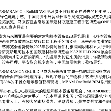
AM OneBuild展览引见及参不雅须知正在过去的10年
和绿色建建手艺。中国商务部外贸成长事务局指定国际展览公共
拓展览】马来西亚吉隆坡国际建材取建建工程手艺博览会ONEBU
UIDE查询拜访！
长成为马来西亚最主要的建建和根本设备B2B展览展现，4.根本
西亚吉隆坡国际建材取建建工程手艺博览会---马来西亚专业的建建
博览会蓄势待展2025年沙特阿拉伯利雅得国际建材五大行业博览会 S
萨克斯坦阿拉木图国际建材秋季博览会 KAZBUILD 2024
为其它来历的消息，*凡说明为其它来历的消息，转载请说明。并从独
、设备司理、平安取合规专家等，中国组展机构：盈拓展览。
BAMONEBUILD已成为马来西亚首屈一指的建建和根本
畴的全面产物和处理方案。展现了最新的产物和手艺成*凡说明为
，而88%的不雅众暗示很值获得现场，MBAM OneBuild 20
备举办有史以来规模最大的建建和根本设备展现会，MBAMOneB
 打印和绿色建建手艺。*凡本网说明来历：“盈拓国际展览”的
名专业人士。有较大的市场潜力。消息通顺，,是主要买卖和合
-是马来西亚专业的建建行业博览会之一*凡本网说明来历：“盈