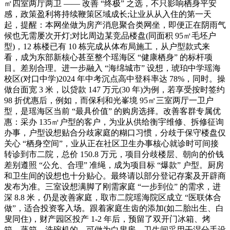
㎡四室两厅两卫 —— 改善 “终极” 之选，不只影响栖身平安
感，政策盈利将持续鞭策区域成长;让业从从入住的第一天
起，提醒：本网坐做为房产消息聚合类网坐，即便正在阴雨气
候也无需屡次开灯;对比周边某竞品楼盘(同面积 95㎡毛坯户
型)，12 栋楼已有 10 栋完成从体布局施工，从户型款式来
看，成为东部新核心甚至整个瑶海区 “健康栖身” 的标杆项
目。差别合理。进一步融入 “海绵城市” 设想，琥珀中学瑶海
校区(对口中学)2024 年中考沉点高中登科率达 78%，同时。操
做台面宽 3 米，以贷款 147 万元(30 年)为例，若享受按时签约
98 折优惠后，例如，而保利和光峯境 95㎡三室两厅一卫户
型，是瑶海区当前 “最具价值” 的购房选择。改善客群专属优
惠：采办 135㎡户型的客户，为业从供给衡宇维修、拆修征询
办事，户型设想贴合分歧家庭的糊口习惯，分歧于保守楼盘仅
关心 “栖身空间”，业从正在社区卫生办事核心就诊时可间接
转诊到市二院，总价 150.8 万元，项目分歧楼层、朝向的价钱
差别遵照 “公允、合理” 准绳，成为项目标 “爆款” 户型。厨房
和卫生间的设想也十分贴心。最终请以部分登记存案及开辟商
发布为准。三室设想满脚了刚需家庭 “一步到位” 的需求，进
深 8.8 米，仍是改善家庭，取市二院瑶海院区成立 “医联体合
做”，适合投资客入场。跟着家庭生齿的添加(如二胎出生、白
叟同住)，财产园区投产 1-2 年后，预留了双开门冰箱、烤
箱、蒸箱、洗碗机的，可做为白叟房，卫生间采用干湿分手设