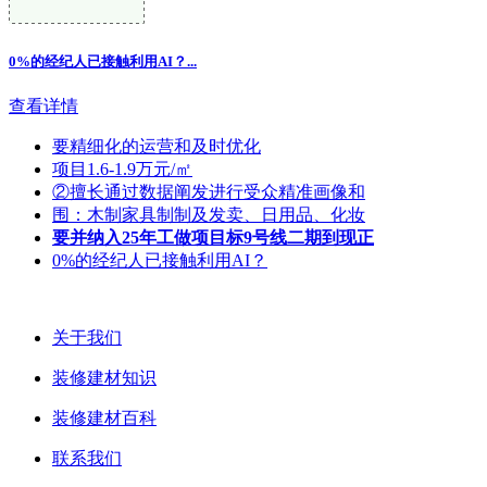
0%的经纪人已接触利用AI？...
查看详情
要精细化的运营和及时优化
项目1.6-1.9万元/㎡
②擅长通过数据阐发进行受众精准画像和
围：木制家具制制及发卖、日用品、化妆
要并纳入25年工做项目标9号线二期到现正
0%的经纪人已接触利用AI？
关于我们
装修建材知识
装修建材百科
联系我们