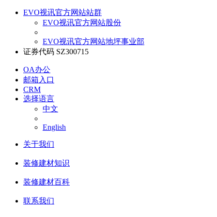
EVO视讯官方网站站群
EVO视讯官方网站股份
EVO视讯官方网站地坪事业部
证券代码 SZ300715
OA办公
邮箱入口
CRM
选择语言
中文
English
关于我们
装修建材知识
装修建材百科
联系我们