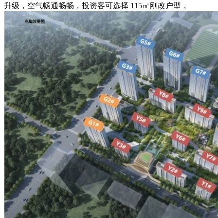
升级，空气畅通畅畅，投资客可选择 115㎡刚改户型，