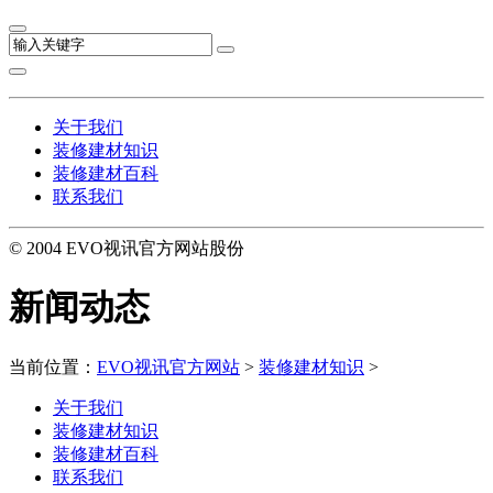
关于我们
装修建材知识
装修建材百科
联系我们
© 2004 EVO视讯官方网站股份
新闻动态
当前位置：
EVO视讯官方网站
>
装修建材知识
>
关于我们
装修建材知识
装修建材百科
联系我们