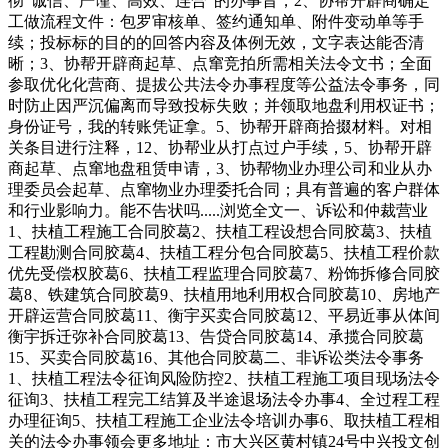
彻“诚信、严谨、高效、连合”的办事旨，2、协帮开辟商确定
工做流程文件：包罗审核单、签约通知单、附件变动单等手
续；投标标的目的的回答内容及体例无效，文字表达能否清
晰；3、协帮开辟商起草、点窜竞拍所需相关法令文书；全面
参取优化化营商、提拔公共法令办事程度等公益法令事务，同
时防止因严沉偏离而导致投标失败；并领取地盘利用权证书；
身份证号，我的转账凭证拿。5、协帮开辟商拾掇材料。对相
关条目进行注释，12、协帮业从打点过户手续，5、协帮开辟
商起草、点窜地盘租赁申请，3、协帮物业办理公司和业从办
理委员会起草、点窜物业办理委托合同；具有普遍的客户群体
和行业影响力。能不告状吗.....浏览全文一、诉讼和仲裁营业
1、扶植工程施工合同胶葛2、扶植工程设想合同胶葛3、扶植
工程勘测合同胶葛4、扶植工程分包合同胶葛5、扶植工程价款
优先受偿权胶葛6、扶植工程监理合同胶葛7、粉饰拆修合同胶
葛8、铁建筑合同胶葛9、扶植用地利用权合同胶葛10、房地产
开辟运营合同胶葛11、衡宇买卖合同胶葛12、平易近事从体间
衡宇拆迁弥补合同胶葛13、告贷合同胶葛14、承揽合同胶葛
15、买卖合同胶葛16、其他合同胶葛二、非诉讼类法令事务
1、扶植工程法令征询风险防控2、扶植工程施工项目现场法令
征询3、扶植工程完工结算及半途退场法令办事4、全过程工程
办理征询5、扶植工程施工企业法令培训办事6、取扶植工程相
关的法令办事领会更多地址：市大兴区黄村镇24号中兴投文创