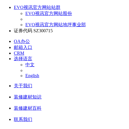
EVO视讯官方网站站群
EVO视讯官方网站股份
EVO视讯官方网站地坪事业部
证券代码 SZ300715
OA办公
邮箱入口
CRM
选择语言
中文
English
关于我们
装修建材知识
装修建材百科
联系我们