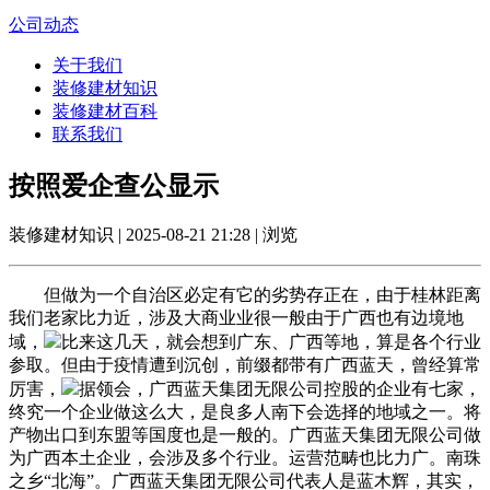
公司动态
关于我们
装修建材知识
装修建材百科
联系我们
按照爱企查公显示
装修建材知识 | 2025-08-21 21:28 | 浏览
但做为一个自治区必定有它的劣势存正在，由于桂林距离
我们老家比力近，涉及大商业业很一般由于广西也有边境地
域，
比来这几天，就会想到广东、广西等地，算是各个行业
参取。但由于疫情遭到沉创，前缀都带有广西蓝天，曾经算常
厉害，
据领会，广西蓝天集团无限公司控股的企业有七家，
终究一个企业做这么大，是良多人南下会选择的地域之一。将
产物出口到东盟等国度也是一般的。广西蓝天集团无限公司做
为广西本土企业，会涉及多个行业。运营范畴也比力广。南珠
之乡“北海”。广西蓝天集团无限公司代表人是蓝木辉，其实，