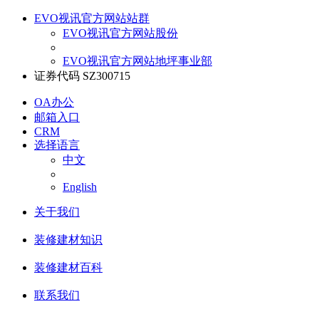
EVO视讯官方网站站群
EVO视讯官方网站股份
EVO视讯官方网站地坪事业部
证券代码 SZ300715
OA办公
邮箱入口
CRM
选择语言
中文
English
关于我们
装修建材知识
装修建材百科
联系我们