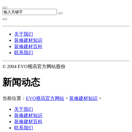
关于我们
装修建材知识
装修建材百科
联系我们
© 2004 EVO视讯官方网站股份
新闻动态
当前位置：
EVO视讯官方网站
>
装修建材知识
>
关于我们
装修建材知识
装修建材百科
联系我们