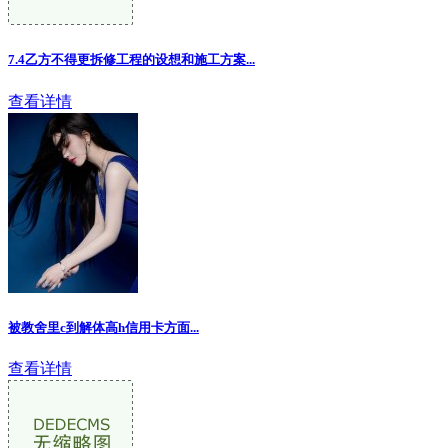
7.4乙方不得更拆修工程的设想和施工方案...
查看详情
被教舍里c到解体高h信用卡方面...
查看详情