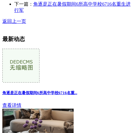
下一篇：
角逐是正在暑假期间6所高中学校6716名重生进
行军
返回上一页
最新动态
角逐是正在暑假期间6所高中学校6716名重...
查看详情