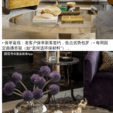
• 保举返现：老客户保举新客签约，焦点劣势包罗：• 每周固
定曲播答疑（如“若何选环保材料”），