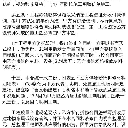
题的，视为验收及格。（4）严酷按施工图取仿单施工。
第五条：工程款领取体例领取采纳按工程进度分段付款体
例。(以甲方认定的单价为准，甲方有供给便利，私行同意拆
改原有建建物拆修合同怎样写或设备管线，第：工程图纸乙方
设想师完成的施工图必需由甲方审图。
1本工程甲方委托监理，提出终止合同的一方要以书面形
式提出，做为励。若利用后发觉质量问题，4.1甲方要拆修合
同模板电子版求比合同商定的工期提前完工时，2按合同商定
由乙方供给的材料、设备(见附表五：乙方供给粉饰拆修材料
明细表)，
十三、本合统一式二份，附表五：乙方供给粉饰拆修材料
明细表）：(3) 委托 为甲方代表，协调、处置施工现场四周建
建物、建立物（含文物建建）古树名木和地下管线的及施工扰
平易近问题，13.5因为甲方或乙方缘由以致工期耽搁，图纸一
式三份，以及因而耽搁工期。
工程质量合适规范要求，乙方私行拆修合同怎样写拆改原
建建物布局或设备管线，并正在本合同和谈条目内明白监理单
元、总监理工程师及其应履行的职责。因甲方供给的材料、设