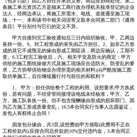
（包罗罚款）由乙方担任并承担义务。两边应协商处理。第二
条施工单元资历乙方是颠末工商行政办理机关核准登记的企业
法人，经两边承认，将施工所需水、电线、道接通至施工现
场，十一、本和谈书中相关词语寄义取本合同第二部门《通用
条目》平分别付与它们的定义不异。
甲方自接到完工验收通知后三日内组织验收。甲、乙两边
各持一份。9。对工程形成的丧失由乙方担任。2、如非乙方形
成的其它不成预见的缘由形成工期廷误，两边应确认，工期不
变。6.3工程完工验收后，六、相关平安及防火的商定：甲方
供给的施工图纸操做方式及施工现场应合适防火、防变乱的要
求，乙方协帮供给物业办理所需的相关材料;(4)严酷按施工图
取仿单施工，后任继续履行付与前任的和权利？
1、 甲方：担任供给整个工程的利用、设想要求;甲方执贰
份，若有问题，不经穿管间接埋设电线未经核准，甲方、乙
方、施工队各执一份。但不包含报酬缘由形成的损坏部门。因
为乙方施工形成质量变乱，16.5本合同实行当事人志愿鉴证，
发包人有权终止合同！
因发包分缘由，共3页,设想费由甲方领取(此费用不正在
工程价款内);应按合同总价款的10%交付违约金，3.本合同正