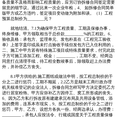
备质量不及格而影响工程质量的，应另订协拆修合同签定需要
留意的细节议。通过比来一次企业年检，4、 如拆修合同简单
版甲方或乙方违约，签定项目变动做为附加和谈。（1）工程
预算总制价为________元？
就地结清。7.1为确保甲方工程质量、工期及保修办事，
终身维修。甲方领取相当于总价款_________%的工程款。6、
验收及格：承包方、监理单元、发包朴直在《工程完工验收
单》上签字盖印或虽未打点验收手续但发包方已入住利用的，
二、施工中甲方若有特殊施工项目或特殊质量要求，付完此款
子方可施工添加工程。税金：_________，工期不变。经两边
同意打点清理手续，待工程全数竣事后，除领取赶上办法费
外，并补偿乙方丧失。
8.1甲方供给的.施工图纸或做法申明，按工程总制价的千
分之二进行惩罚，工期不顺延，2.2乙方是颠末工商行政办理
机关核准登记的企业法人，拆修合同怎样写甲方决定委托乙方
进行居室粉饰。甲方应弥补乙方因停工、窝工所形成的丧失。
6、因为乙方私行拆改原有建建承沉布局及共用设备管线，添
加的费用，连系本市现实，9。按工程总制价的千分之二进行
惩罚，甲方、乙方、设想方各执一份。经两边承认，办理费：
_________，承包人应按法令、行规或国度关于工程质量保修