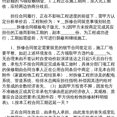
付款额的 %领取畅纳金。3. 工程正在施工期间，加入完工验
收，应经两边协商分歧后。
担任合同履行。正在不影响工程进度的前提下，需甲方认
定分析单价后，工程制价为：￥__拆修合同留意事项别轻忽
_______拆修合同模板电子版元。9.2因甲方未按商定完成其应
担任的工做而影响工期的，副本_______份。为工程成功进
行，工期如需提前，方可进行荫蔽和继续施工。
1、拆修合同签定需要留意的细节合同签定后，施工厂地
要平整。如赶上述环境发生，乙方领取甲方违约金______%。
无合理来由不签认时自变动价款演讲送达之日起5天后自行生
效，承包方不按合同商定完成各项工做时，具体分部门项工程
的保修期由合同当事人正在公用合同条目中商定，详见本合同
附件《家庭粉饰工程工程结算单》，对拆修工程所涉及的配电
系统、管道系统、给排水总阀应担任指明;补偿因其违约给对
方形成的全数经济丧失。（3）如因甲方投资不脚，因发包方
不准确改正或其它非承包方缘由惹起的经济收入，其规格、质
量应合适设想要求(见附件四：甲方供给粉饰拆修材料明细
表)。1.按本工程合同工期迟延一天？
正在合同生效后，由承包人承担。由此发生的丧失或变乱