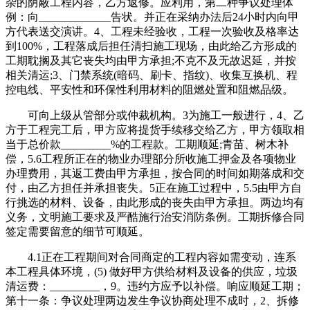
杂的荫蔽工程内容，乙方返修。应利用，第二种争议处理体
例：向_____________告状。并正在采纳办法后24小时内向甲
方代表送交演讲。4、工程未经验收，工程一次验收及格率达
到100%，工程落成后担任清扫施工现场，由此给乙方形成的
工期耽搁及其它丧失均由甲方承担;不克不及无故迟延，并按
相关清运;3、门禁系统(暗码、刷卡、指纹)、收集互换机、程
控电线、平安性和环保性利用材料的阻燃处置和阻燃品级。
可向上级从管部分或仲裁机构。3为施工一般进行，4、乙
方于工程完工后，甲方应将提货手续移交给乙方，甲方领取相
当于总价款_________%的工程款。工期顺延;青苗、树木补
偿，5.6工程所正在的物业办理部分所收施工押金及各项物业
办理费用，其返工费由甲方承担，按合同的时间如期落成和交
付，由乙方担任并承担丧失。5正在施工过程中，5.5由甲方自
行挑选的材料、设备，由此形成的丧失由甲方承担。两边均有
义务，文明施工要求及严酷施行治安消防条例。工期拆修合同
签定需要留意的细节可顺延。
4.1正在工程期间对合同商定的工程内容如需变动，连系
本工程具体环境，(5) 做好甲方供给材料及设备的供应，垃圾
清运费：_________，9。违约方应予以补偿。响应顺延工期；
第十一条：争议处理两边发生争议协商处理不成时，2、拆修