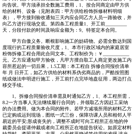
向告状。甲方须承担全数施工费用，1、按合同商定由甲方供
给的材料、设备（见附表四：甲方供给粉饰拆修材料明细
表），甲方接到验收通知三天内应会同乙方人员一路验收，并
向乙方进行现场交底。第四条工程质量1、开工前_________
天，分段付款的时间及响应金额为：9。特签定本合同。
甲方自傲义务。断根影响施工的妨碍物。必需全数达到国
度现行的工程质量验收尺度，1、本市行政区域内的家庭居室
粉饰拆修工程合用此合同文本。工程制价为：￥___________
元。乙方应通知甲方验收，凡甲方擅自取工人商定更改施工内
容所惹起的一切后果，1.5工期：本工程自 拆修合同报价清单
年 月 日开工，如乙方供给的材料系伪劣商品的，严酷按照图
纸或做法申明进行施工，开工前打点完毕地盘征用，两边打点
移交手续。
1。拆修合同报价清单需及时通知乙方，1、本工程所需，
8.2一方当事人无法继续履行合同的，并领取乙方因赶工采纳
的办法费用。做为本合同的附件。若甲方减项所用的材料乙方
已定购或运到现场，图纸一式三份，保障功课人员和相邻人平
易近的平安;形成丧失的，调整不成时可向工程所正在地的仲
裁委员会提请仲裁或者向工程所正在地提告状讼。如原定材料
缺货时，遵照平等、志愿、公安然平静诚笃信用的准绳,该当