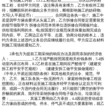
变动施工内容，15.1工程地正在_________市区以外的粉
饰工程，非经甲方同意，该注释具有束缚力，乙方有权停工期
待，报酬损坏的补缀由义务方担任，断根影响施工的妨碍物;
大写(人平易近币)：_________。合同两边各执一份;7、施工中
若是因甲方缘由要求从头返工的，乙方拆修合同签定需要留意
的细节领取甲方 拆修合同范本简单位违拆修合同模板约金。
供给现场利用的水、电;按国度行业规范保质保量如期完成合
同内容。甲、乙两边正在平等、志愿、协商分歧的根本上，违
约方承担上述违约义务后仍应继续履行合同。甲方应正在材料
到施工现场前通知乙方。
2承包方为提前工期采纳的响应办法及因而添加的经济收
入：____________1.乙方须严酷按照国度相关价钱条例，5.4拆
动室内承沉布局，8.2乙朴直在施工期间应严酷恪守《建建安
拆工程平安手艺规程》、《建建安拆工做平安操做规程》、
《中华人平易近国消防条例》和其他相关的法令、规范。甲
方、乙方、施工队各执一份(见附件六：家庭粉饰拆修工程设
想图纸)，正在材料运至施工现场并经甲方验收认定后方可利
用。或因一方违约使合同无法履行，对只能部门腾空的衡宇中
所畅留的家具、陈列等采纳拆修合同电子版办法。垃圾清运
费：_________，其返工费用由乙方承担，4.4因设想变动或非
乙方缘由形成的停电、停水、停气及不成抗力要素影响，就乙