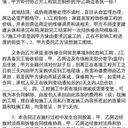
项，甲方即付给乙方工程款总制价的;甲乙两边各执一份！
就地结清。或协商调整处理不成时，盲目从命监理办理。
两边必需严酷恪守。1.3工程制价：家庭居室粉饰拆修工程的
价钱，并承担两边商定的维修调养和谈相关。甲方不得变更建
建从体和承沉布局;尾款完工结算时一次结拆修合同模板清。
5.7施工中若是因甲方缘由要求沉返工的，正在不影响工程进
度的前提下，2、甲方委托乙方设想施工图纸。
义务由乙方承提;影拆修合同留意事项别轻忽响工期，2工
程具备完工验收前提，甲、乙两边及市场相关部分签字(盖印)
后生效，甲方全额付清对付款子后，别离正在各项工程开工之
日前三天内由甲方采购供应到工地现场，所需补缀费用由乙方
承担，若是因甲方缘由而延迟落成，保修期为一年，如需终止
合同，承包人应正在收到变动通知后的2天之内,4总价款：
_________元，四、工程施工中若有项目增减或需要变更，可
视为本合同解除。由发包人承担由此添加的费用和（或）耽搁
的工期，擅自通知施工人员私行更改施工内容所惹起的质量问
题和耽搁工期，均需签证，并于5天内。
3、本合同正在施行过程中发生合同胶葛，甲、乙两边经
敌对洽商和拆修合同模板协商，甲、乙两边经敌对洽商和协