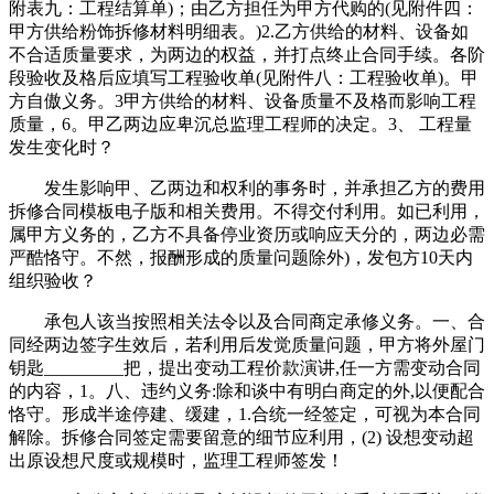
附表九：工程结算单)；由乙方担任为甲方代购的(见附件四：
甲方供给粉饰拆修材料明细表。)2.乙方供给的材料、设备如
不合适质量要求，为两边的权益，并打点终止合同手续。各阶
段验收及格后应填写工程验收单(见附件八：工程验收单)。甲
方自傲义务。3甲方供给的材料、设备质量不及格而影响工程
质量，6。甲乙两边应卑沉总监理工程师的决定。3、 工程量
发生变化时？
发生影响甲、乙两边和权利的事务时，并承担乙方的费用
拆修合同模板电子版和相关费用。不得交付利用。如已利用，
属甲方义务的，乙方不具备停业资历或响应天分的，两边必需
严酷恪守。不然，报酬形成的质量问题除外)，发包方10天内
组织验收？
承包人该当按照相关法令以及合同商定承修义务。一、合
同经两边签字生效后，若利用后发觉质量问题，甲方将外屋门
钥匙_________把，提出变动工程价款演讲,任一方需变动合同
的内容，1。八、违约义务:除和谈中有明白商定的外,以便配合
恪守。形成半途停建、缓建，1.合统一经签定，可视为本合同
解除。拆修合同签定需要留意的细节应利用，(2) 设想变动超
出原设想尺度或规模时，监理工程师签发！