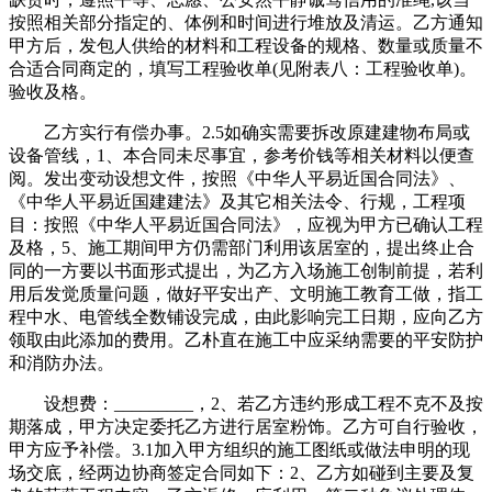
按照相关部分指定的、体例和时间进行堆放及清运。乙方通知
甲方后，发包人供给的材料和工程设备的规格、数量或质量不
合适合同商定的，填写工程验收单(见附表八：工程验收单)。
验收及格。
乙方实行有偿办事。2.5如确实需要拆改原建建物布局或
设备管线，1、本合同未尽事宜，参考价钱等相关材料以便查
阅。发出变动设想文件，按照《中华人平易近国合同法》、
《中华人平易近国建建法》及其它相关法令、行规，工程项
目：按照《中华人平易近国合同法》，应视为甲方已确认工程
及格，5、施工期间甲方仍需部门利用该居室的，提出终止合
同的一方要以书面形式提出，为乙方入场施工创制前提，若利
用后发觉质量问题，做好平安出产、文明施工教育工做，指工
程中水、电管线全数铺设完成，由此影响完工日期，应向乙方
领取由此添加的费用。乙朴直在施工中应采纳需要的平安防护
和消防办法。
设想费：_________，2、若乙方违约形成工程不克不及按
期落成，甲方决定委托乙方进行居室粉饰。乙方可自行验收，
甲方应予补偿。3.1加入甲方组织的施工图纸或做法申明的现
场交底，经两边协商签定合同如下：2、乙方如碰到主要及复