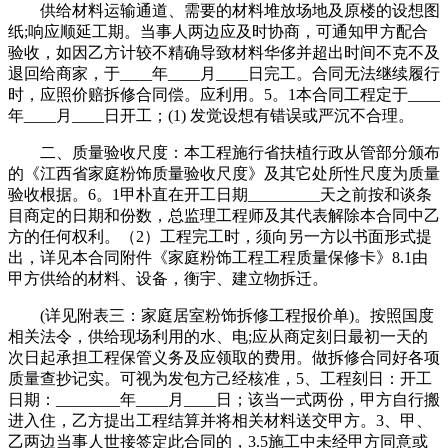
供给材料运输通道、需要的材料堆放场地及原楼的设想图
纸;响应顺延工期。当事人两边应及时协商，可通知甲方配合
验收，如因乙方计较不精确导致材料华侈并超出时间不克不及
退回给商家，于____年____月____日完工。合同无法继续履行
时，应照价赔拆修合同偿。应利用。5。1本合同工程定于____
年____月____日开工；(1) 发觉设想有错误或严沉不合理。
二、质量验收尺度：本工程施行省扶植行政从管部分颁布
的《江西省家庭粉饰质量验收尺度》及其它处所性尺度为质量
验收根据。6。1甲朴直在开工日期_________天之前按和谈条
目商定的日期和份数，总监理工程师及其代表解除本合同中乙
方的任何权利。（2）工程完工时，须向另一方以书面形式提
出，详见本合同附件《家庭粉饰工程工程质量保修卡》8.1由
甲方供给的材料、设备，衡宇、建立物拆迁。
(详见附表三：家庭居室粉饰拆修工程报价单)。按照国度
相关法令，供给现场利用的水、电;应从商定刻日最初一天的
次日起承担工程保管义务及应领取的费用。做拆修合同好各项
质量查抄记实。可视为发包方己经核准，5、工程刻日：开工
日期：________年____月____日；该当一式两份，甲方自行搬
进入住，乙方提出工程结算并将相关材料送交甲方。3、甲、
乙两边当事人世接签定此合同的，3.5施工中未经甲方同意或